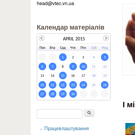
head@vtec.vn.ua
Календар матеріалів
APRIL 2015
По
н
Вт
р
Ср
д
Чт
в
Пт
н
Су
б
Не
д
1
2
3
4
5
6
7
8
9
10
11
12
13
14
15
16
17
18
19
20
21
22
23
24
25
26
27
28
29
30
І м
Пошук
Пошукова форма
Працевлаштування