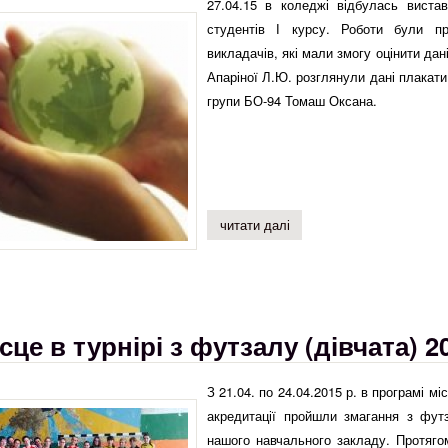
27.04.15 в коледжі відбулась вистав
студентів І курсу. Роботи були пр
викладачів, які мали змогу оцінити дан
Апаріної Л.Ю. розглянули дані плакати
групи БО-94 Томаш Оксана.
читати далі
про студенти за екологічн
ісце в турнірі з футзалу (дівчата) 2
З 21.04. по 24.04.2015 р. в програмі мі
акредитації пройшли змагання з фут
нашого навчального закладу. Протягом 