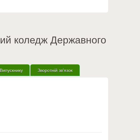
вий коледж Державного
Випускнику
Зворотній зв'язок