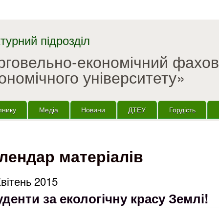
Перейти до основного
матеріалу
турний підрозділ
орговельно-економічний фахо
ономічного університету»
пнику
Медіа
Новини
ДТЕУ
Гордість
лендар матеріалів
Квітень 2015
денти за екологічну красу Землі!