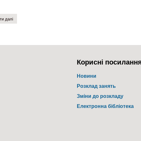
ти далі
про всеукраїнський конкурс презентацій
Корисні посиланн
Новини
Розклад занять
Зміни до розкладу
Електронна бібліотека