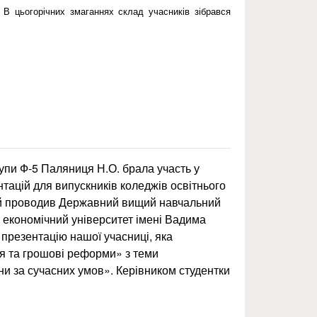
 В цьогорічних змаганнях склад учасників зібрався
тзалу (дівчата) 2015
рупи Ф-5 Паляниця Н.О. брала участь у
нтацій для випускників коледжів освітнього
ий проводив Державний вищий навчальний
 економічний університет імені Вадима
 презентацію нашої учасниці, яка
ія та грошові реформи» з теми
ни за сучасних умов». Керівником студентки