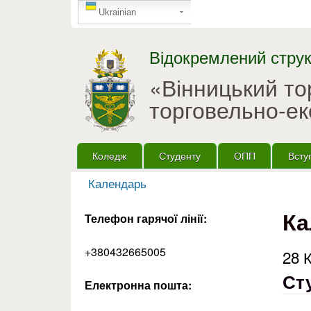
GTranslate
Ukrainian
Відокремлений струк
«Вінницький т
торговельно-ек
Головне меню
Коледж
Студенту
ОПП
Всту
Календарь
Ви є тут
Ка
Телефон гарячої лінії:
+380432665005
28 
Сту
Електронна пошта: