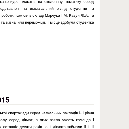
ка-конкурс плакатів на екологічну тематику серед
едставлені на всезагальний огляд студентів та
і роботи. Комісія в складі Марчука І.М, Кавун Ж.А. та
 та визначили переможців. І місце здобула студентка
у красу землі!
015
ської спартакіади серед навчальних закладів І-ІІ рівня
залу серед дівчат, в яких взяла участь команда і
останніх десяти років наші дівчата займали ІІ і ІІІ