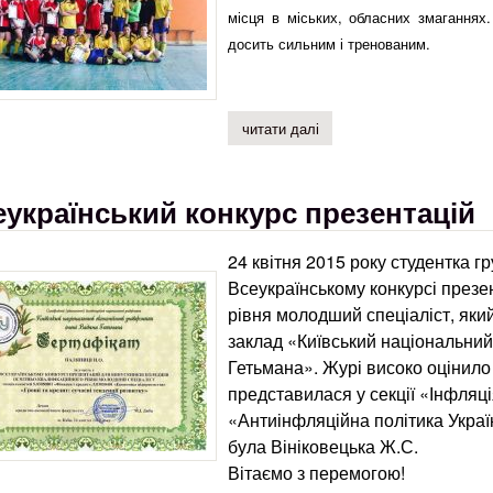
місця в міських, обласних змаганнях.
досить сильним і тренованим.
читати далі
про і місце в турнірі з фу
еукраїнський конкурс презентацій
24 квітня 2015 року студентка г
Всеукраїнському конкурсі презе
рівня молодший спеціаліст, як
заклад «Київський національний
Гетьмана». Журі високо оцінило
представилася у секції «Інфляц
«Антиінфляційна політика Украї
була Вініковецька Ж.С.
Вітаємо з перемогою!