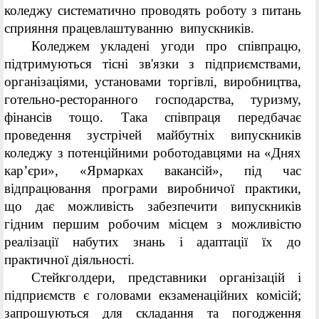
коледжу систематично проводять роботу з питань
сприяння працевлаштуванню випускників.
Коледжем укладені угоди про співпрацю,
підтримуються тісні зв'язки з підприємствами,
організаціями, установами торгівлі, виробництва,
готельно-ресторанного господарства, туризму,
фінансів тощо. Така співпраця передбачає
проведення зустрічей майбутніх випускників
коледжу з потенційними роботодавцями на «Днях
кар’єри», «Ярмарках вакансій», під час
відпрацювання програми виробничої практики,
що дає можливість забезпечити випускників
гідним першим робочим місцем з можливістю
реалізації набутих знань і адаптації їх до
практичної діяльності.
Стейкголдери, представники організацій і
підприємств є головами екзаменаційних комісій;
запрошуються для складання та погодження