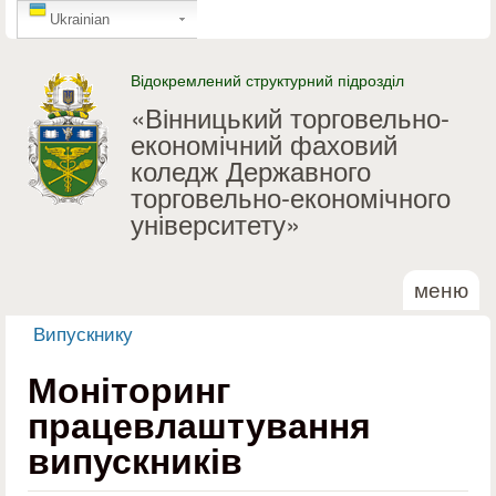
GTranslate
Перейти до основного
Ukrainian
матеріалу
Відокремлений структурний підрозділ
«Вінницький торговельно-
економічний фаховий
коледж Державного
торговельно-економічного
університету»
меню
Випускнику
Ви є тут
Моніторинг
працевлаштування
випускників