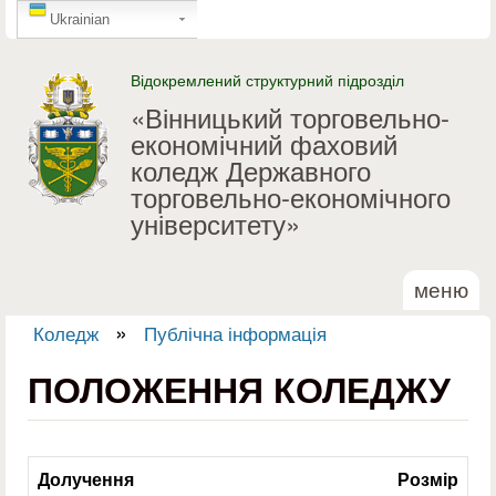
GTranslate
Перейти до основного
Ukrainian
матеріалу
Відокремлений структурний підрозділ
«Вінницький торговельно-
економічний фаховий
коледж Державного
торговельно-економічного
університету»
меню
»
Коледж
Публічна інформація
Ви є тут
ПОЛОЖЕННЯ КОЛЕДЖУ
Долучення
Розмір