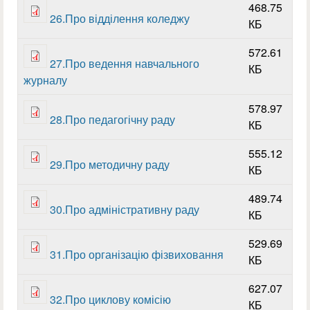
468.75
26.Про відділення коледжу
КБ
572.61
27.Про ведення навчального
КБ
журналу
578.97
28.Про педагогічну раду
КБ
555.12
29.Про методичну раду
КБ
489.74
30.Про адміністративну раду
КБ
529.69
31.Про організацію фізвиховання
КБ
627.07
32.Про циклову комісію
КБ