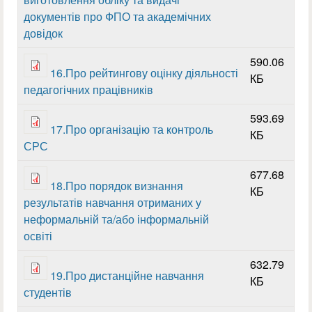
документів про ФПО та академічних
довідок
590.06
16.Про рейтингову оцінку діяльності
КБ
педагогічних працівників
593.69
17.Про організацію та контроль
КБ
СРС
677.68
18.Про порядок визнання
КБ
результатів навчання отриманих у
неформальній та/або інформальній
освіті
632.79
19.Про дистанційне навчання
КБ
студентів