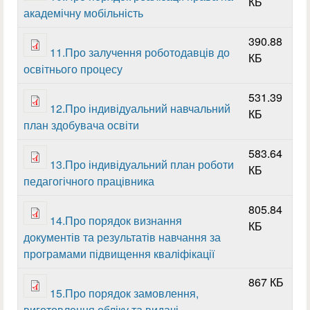
КБ
академічну мобільність
390.88
11.Про залучення роботодавців до
КБ
освітнього процесу
531.39
12.Про індивідуальний навчальний
КБ
план здобувача освіти
583.64
13.Про індивідуальний план роботи
КБ
педагогічного працівника
805.84
14.Про порядок визнання
КБ
документів та результатів навчання за
програмами підвищення кваліфікації
867 КБ
15.Про порядок замовлення,
виготовлення обліку та видачі