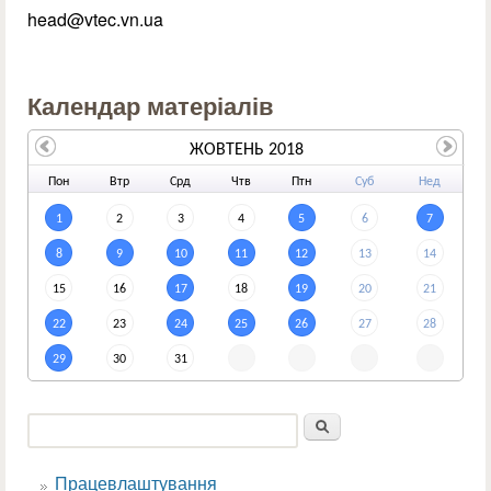
head@vtec.vn.ua
Календар матеріалів
ЖОВТЕНЬ 2018
По
н
Вт
р
Ср
д
Чт
в
Пт
н
Су
б
Не
д
1
2
3
4
5
6
7
8
9
10
11
12
13
14
15
16
17
18
19
20
21
22
23
24
25
26
27
28
29
30
31
Пошук
Пошукова форма
Працевлаштування