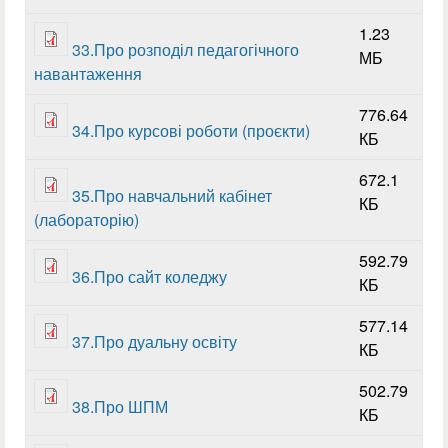
1.23
33.Про розподіл педагогічного
МБ
навантаження
776.64
34.Про курсові роботи (проєкти)
КБ
672.1
35.Про навчальний кабінет
КБ
(лабораторію)
592.79
36.Про сайт коледжу
КБ
577.14
37.Про дуальну освіту
КБ
502.79
38.Про ШПМ
КБ