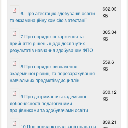
632.03
6. Про атестацію здобувачів освіти
КБ
та екзаменаційну комісію з атестації
385.34
7.Про порядок оскарження та
КБ
прийняття рішень щодо досягнутих
результатів навчання здобувачем ФПО
559.6
8.Про порядок визначення
КБ
академічної різниці та перезарахування
навчальних предметів/дисциплін
630.12
9.Про дотримання академічної
КБ
доброчесності педагогічними
працівниками та здобувачами освіти
839.21
10.Про порядок реалізації права на