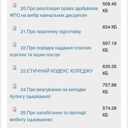
508.45
20.Про реалізацію права здобувачів
КБ
ФПО на вибір навчальних дисциплін
654 КБ
21.Про практичну підготовку
597.19
22.Про порядок надання платних
КБ
освітніх та інших послуг
630.35
23.ЕТИЧНИЙ КОДЕКС КОЛЕДЖУ
КБ
757.88
24.Про реагування на випадки
КБ
булінгу (цькування)
574.28
25.Про запобігання та протидії
КБ
мобінгу (цькуванню)