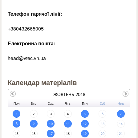
Телефон гарячої лінії:
+380432665005
Електронна пошта:
head@vtec.vn.ua
Календар матеріалів
ЖОВТЕНЬ 2018
По
н
Вт
р
Ср
д
Чт
в
Пт
н
Су
б
Не
д
1
2
3
4
5
6
7
8
9
10
11
12
13
14
15
16
17
18
19
20
21