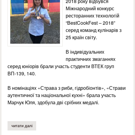
2018 року відбувся
Міжнародний конкурс
ресторанних технологій
“BestCookFest – 2018”
серед команд кулінарів з
25 країн світу.
В індивідуальних
практичних змаганнях
серед юніорів брали участь студенти ВТЕК груп
ВП-139, 140.
В номінаціях «Страва з риби, гідробіонтів», «Страви
аутентичної та національної кухні» брала участь
Марчук Юля, здобула дві срібних медалі.
читати далі
про вітаємо призерів фестивалю