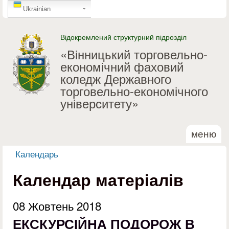
GTranslate
Перейти до основного
Ukrainian
матеріалу
Відокремлений структурний підрозділ
«Вінницький торговельно-
економічний фаховий
коледж Державного
торговельно-економічного
університету»
меню
Календарь
Ви є тут
Календар матеріалів
08 Жовтень 2018
ЕКСКУРСІЙНА ПОДОРОЖ В