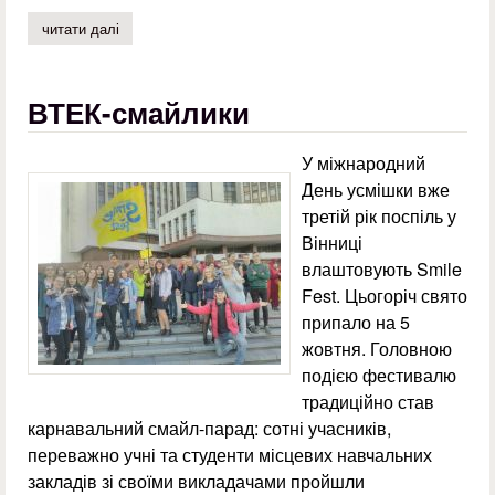
читати далі
про екскурсійна подорож в карпати
ВТЕК-смайлики
У міжнародний
День усмішки вже
третій рік поспіль у
Вінниці
влаштовують Smile
Fest. Цьогоріч свято
припало на 5
жовтня. Головною
подією фестивалю
традиційно став
карнавальний смайл-парад: сотні учасників,
переважно учні та студенти місцевих навчальних
закладів зі своїми викладачами пройшли