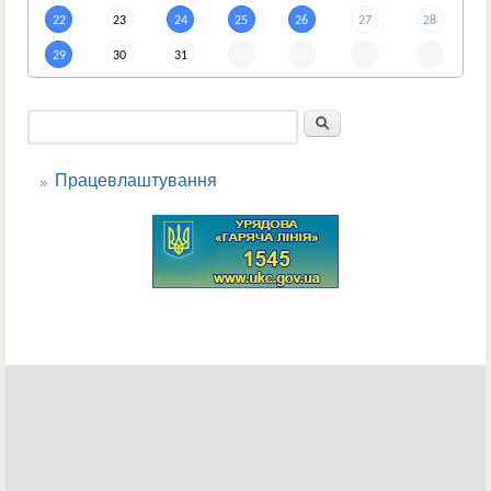
22
23
24
25
26
27
28
29
30
31
Пошук
Пошукова форма
Працевлаштування