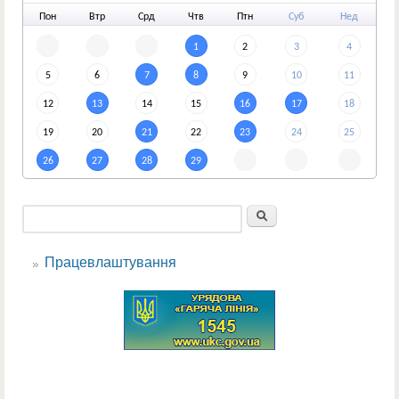
По
н
Вт
р
Ср
д
Чт
в
Пт
н
Су
б
Не
д
1
2
3
4
5
6
7
8
9
10
11
12
13
14
15
16
17
18
19
20
21
22
23
24
25
26
27
28
29
Пошук
Пошукова форма
Працевлаштування