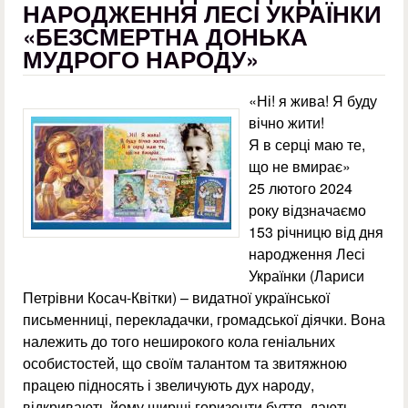
НАРОДЖЕННЯ ЛЕСІ УКРАЇНКИ
«БЕЗСМЕРТНА ДОНЬКА
МУДРОГО НАРОДУ»
«Ні! я жива! Я буду
вічно жити!
Я в серці маю те,
що не вмирає»
25 лютого 2024
року відзначаємо
153 річницю від дня
народження Лесі
Українки (Лариси
Петрівни Косач-Квітки) – видатної української
письменниці, перекладачки, громадської діячки. Вона
належить до того неширокого кола геніальних
особистостей, що своїм талантом та звитяжною
працею підносять і звеличують дух народу,
відкривають йому ширші горизонти буття, дають