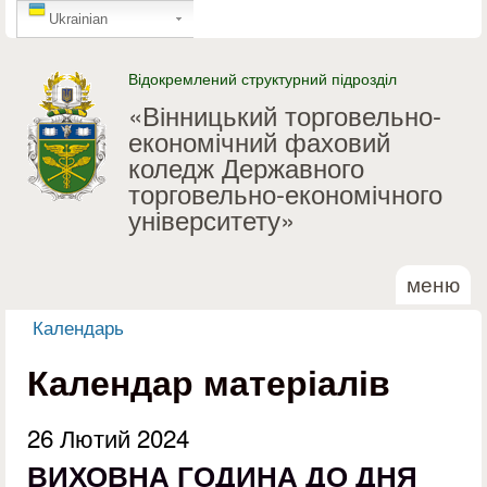
GTranslate
Перейти до основного
Ukrainian
матеріалу
Відокремлений структурний підрозділ
«Вінницький торговельно-
економічний фаховий
коледж Державного
торговельно-економічного
університету»
меню
Календарь
Ви є тут
Календар матеріалів
26 Лютий 2024
ВИХОВНА ГОДИНА ДО ДНЯ