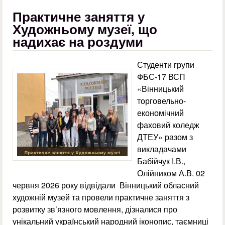
Практичне заняття у
Художньому музеї, що
надихає на роздуми
Студенти групи
ФБС-17 ВСП
«Вінницький
торговельно-
економічний
фаховий коледж
ДТЕУ» разом з
викладачами
Бабійчук І.В.,
Олійником А.В. 02
червня 2026 року відвідали Вінницький обласний
художній музей та провели практичне заняття з
розвитку зв’язного мовлення, дізналися про
унікальний український народний іконопис, таємниці