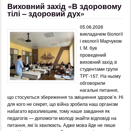
Виховний захід «В здоровому
тілі – здоровий дух»
05.06.2026
викладачем біології
і екології Марчуком
І. М. був
проведений
виховний захід зі
студентами групи
ТРГ-157. На ньому
обговорили
нагальні питання,
що стосуються збереження та зміцнення здоров’я. Ні
для кого не секрет, що війна зробила наш організм
набагато вразливішим, тому наше завдання як
педагогів — допомогти молоді знайти відповіді на
питання, які їх хвилюють. Адже мова йде не лише