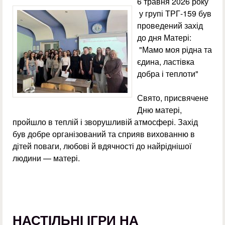
6 травня 2026 року
у групі ТРГ-159 був
проведений захід
до дня Матері:
"Мамо моя рідна та
єдина, ластівка
добра і теплоти"
Свято, присвячене
Дню матері,
пройшло в теплій і зворушливій атмосфері. Захід
був добре організований та сприяв вихованню в
дітей поваги, любові й вдячності до найріднішої
людини — матері.
НАСТІЛЬНІ ІГРИ НА