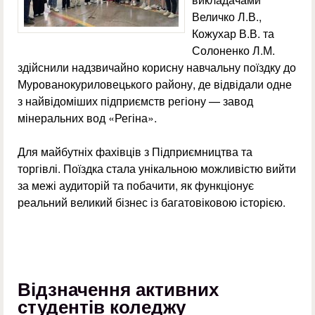
Величко Л.В.,
Кожухар В.В. та
Солоненко Л.М.
здійснили надзвичайно корисну навчальну поїздку до
Мурованокуриловецького району, де відвідали одне
з найвідоміших підприємств регіону — завод
мінеральних вод «Регіна».
Для майбутніх фахівців з Підприємництва та
торгівлі. Поїздка стала унікальною можливістю вийти
за межі аудиторій та побачити, як функціонує
реальний великий бізнес із багатовіковою історією.
Відзначення активних
студентів коледжу