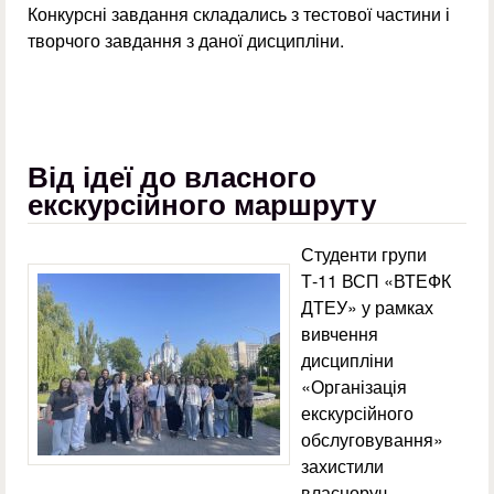
Конкурсні завдання складались з тестової частини і
творчого завдання з даної дисципліни.
Від ідеї до власного
екскурсійного маршруту
Студенти групи
Т-11 ВСП «ВТЕФК
ДТЕУ» у рамках
вивчення
дисципліни
«Організація
екскурсійного
обслуговування»
захистили
власноруч