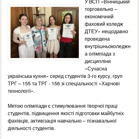
У ВСП «Вінницький
торговельно –
економічний
фаховий коледж
ДТЕУ» нещодавно
проведена
внутрішньоколеджн
а олімпіада з
дисципліни
«Сучасна
українська кухня» серед студентів 3-го курсу, груп
ТРГ – 155 та ТРГ - 156 зі спеціальності «Харчові
технології».
Метою олімпіади є стимулювання творчої праці
студентів, підвищення якості підготовки майбутніх
фахівців, активізація навчально – пізнавальної
діяльності студентів.