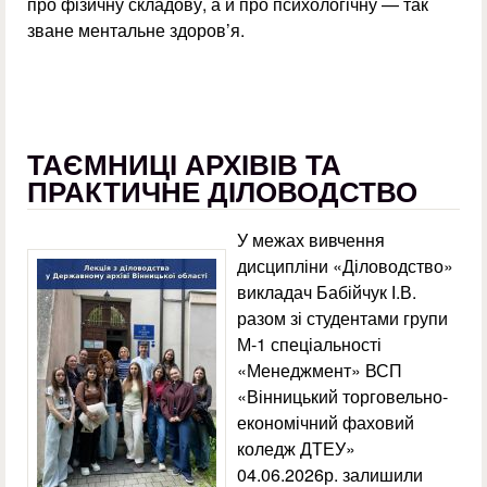
про фізичну складову, а й про психологічну — так
зване ментальне здоров’я.
ТАЄМНИЦІ АРХІВІВ ТА
ПРАКТИЧНЕ ДІЛОВОДСТВО
У межах вивчення
дисципліни «Діловодство»
викладач Бабійчук І.В.
разом зі студентами групи
М-1 спеціальності
«Менеджмент» ВСП
«Вінницький торговельно-
економічний фаховий
коледж ДТЕУ»
04.06.2026р. залишили