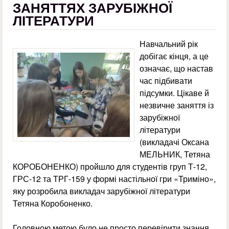
ЗАНЯТТЯХ ЗАРУБІЖНОЇ
ЛІТЕРАТУРИ
Навчальний рік
добігає кінця, а це
означає, що настав
час підбивати
підсумки. Цікаве й
незвичне заняття із
зарубіжної
літератури
(викладачі Оксана
МЕЛЬНИК, Тетяна
КОРОБОНЕНКО) пройшло для студентів груп Т-12,
ГРС-12 та ТРГ-159 у формі настільної гри «Триміно»,
яку розробила викладач зарубіжної літератури
Тетяна Коробоненко.
Головною метою було не просто перевірити знання,