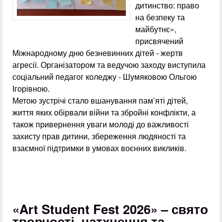
дитинство: право
на безпеку та
майбутнє»,
присвячений
Міжнародному дню безневинних дітей - жертв
агресії. Організатором та ведучою заходу виступила
соціальний педагог коледжу - Шумяковою Ольгою
Ігорівною.
Метою зустрічі стало вшанування пам’яті дітей,
життя яких обірвали війни та збройні конфлікти, а
також привернення уваги молоді до важливості
захисту прав дитини, збереження людяності та
взаємної підтримки в умовах воєнних викликів.
«Art Student Fest 2026» – свято
творчості, натхнення та