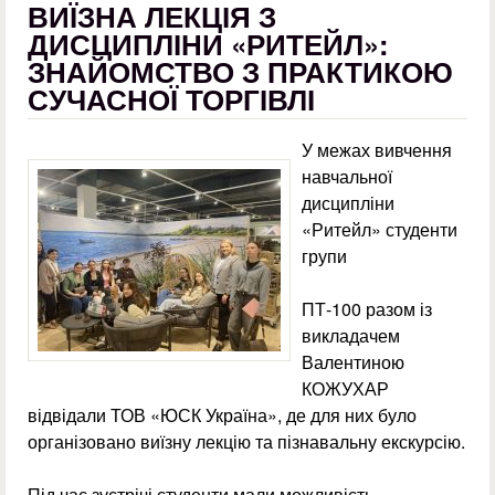
ВИЇЗНА ЛЕКЦІЯ З
ДИСЦИПЛІНИ «РИТЕЙЛ»:
ЗНАЙОМСТВО З ПРАКТИКОЮ
СУЧАСНОЇ ТОРГІВЛІ
У межах вивчення
навчальної
дисципліни
«Ритейл» студенти
групи
ПТ-100 разом із
викладачем
Валентиною
КОЖУХАР
відвідали ТОВ «ЮСК Україна», де для них було
організовано виїзну лекцію та пізнавальну екскурсію.
Під час зустрічі студенти мали можливість