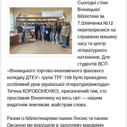
Сьогодні стіни
Вінницької
бібліотеки ім.
Т.Шевченка №12
перетворилися на
справжню машину
часу та центр
літературного
натхнення. Для
студентів ВСП
«Вінницького торгово-економічного фахового
коледжу ДТЕУ» групи ТРГ-158 було проведено
особливий урок української літератури(викладач
Тетяна КОРОБОНЕНКО), присвячений тим, хто
прославив Вінниччину на весь світ — нашим
видатним землякам, майстрам слова.
Разом із бібліотекарями панею Лесею та панею
Оксаною ми вирушили в захопливу мандрівку