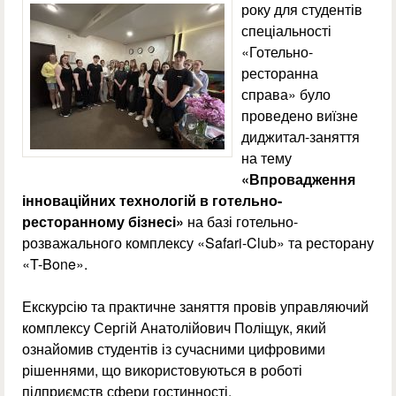
року для студентів
спеціальності
«Готельно-
ресторанна
справа» було
проведено виїзне
диджитал-заняття
на тему
«Впровадження
інноваційних технологій в готельно-
ресторанному бізнесі»
на базі готельно-
розважального комплексу «Safari-Club» та ресторану
«T-Bone».
Екскурсію та практичне заняття провів управляючий
комплексу Сергій Анатолійович Поліщук, який
ознайомив студентів із сучасними цифровими
рішеннями, що використовуються в роботі
підприємств сфери гостинності.