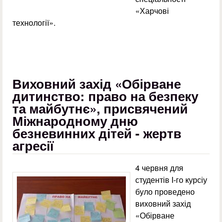
«Харчові
технології».
Виховний захід «Обірване
дитинство: право на безпеку
та майбутнє», присвячений
Міжнародному дню
безневинних дітей - жертв
агресії
4 червня для
студентів І-го курсіу
було проведено
виховний захід
«Обірване