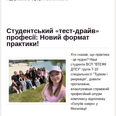
Студентський «тест-драйв»
професії: Новий формат
практики!
Хто сказав, що практика
- це нудно? Наші
студенти ВСП "ВТЕФК
ДТЕУ" групи Т-10
спеціальності "Туризм і
рекреація", довели
протилежне,
влаштувавши справжній
професійний штурм
комплексу відпочинку
«Голубе озеро» у
Могилівці!