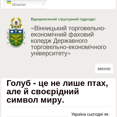
GTranslate
Перейти до основного
Ukrainian
матеріалу
Відокремлений структурний підрозділ
«Вінницький торговельно-
економічний фаховий
коледж Державного
торговельно-економічного
університету»
меню
Голуб - це не лише птах,
але й своєрідний
символ миру.
Україна сьогодні як