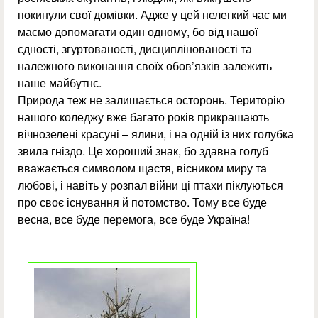
покинули свої домівки. Адже у цей нелегкий час ми
маємо допомагати один одному, бо від нашої
єдності, згуртованості, дисциплінованості та
належного виконання своїх обов’язків залежить
наше майбутнє.
Природа теж не залишається осторонь. Територію
нашого коледжу вже багато років прикрашають
вічнозелені красуні – ялини, і на одній із них голубка
звила гніздо. Це хороший знак, бо здавна голуб
вважається символом щастя, вісником миру та
любові, і навіть у розпал війни ці птахи піклуються
про своє існування й потомство. Тому все буде
весна, все буде перемога, все буде Україна!