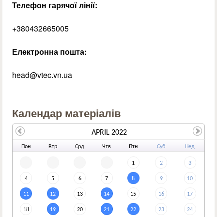
Телефон гарячої лінії:
+380432665005
Електронна пошта:
head@vtec.vn.ua
Календар матеріалів
APRIL 2022
По
н
Вт
р
Ср
д
Чт
в
Пт
н
Су
б
Не
д
1
2
3
4
5
6
7
8
9
10
11
12
13
14
15
16
17
18
19
20
21
22
23
24