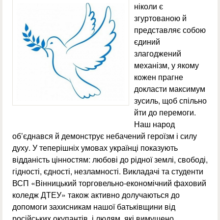
ніколи є
згуртованою й
представляє собою
єдиний
злагоджений
механізм, у якому
кожен прагне
докласти максимум
зусиль, щоб спільно
йти до перемоги.
Наш народ
об’єднався й демонструє небачений героїзм і силу
духу. У теперішніх умовах українці показують
відданість цінностям: любові до рідної землі, свободі,
гідності, єдності, незламності. Викладачі та студенти
ВСП «Вінницький торговельно-економічний фаховий
коледж ДТЕУ» також активно долучаються до
допомоги захисникам нашої батьківщини від
російських окупантів, і людям, які вимушено