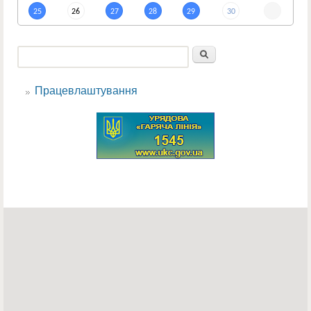
25
26
27
28
29
30
Пошук
Пошукова форма
Працевлаштування