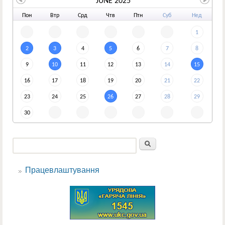
JUNE 2025
По
н
Вт
р
Ср
д
Чт
в
Пт
н
Су
б
Не
д
1
2
3
4
5
6
7
8
9
10
11
12
13
14
15
16
17
18
19
20
21
22
23
24
25
26
27
28
29
30
Пошук
Пошукова форма
Працевлаштування