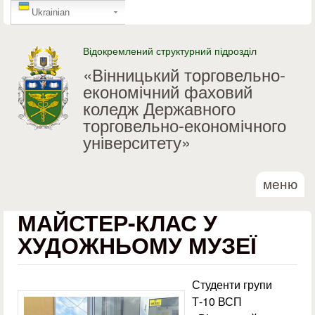
GTranslate
Перейти до основного
Ukrainian
матеріалу
Відокремлений структурний підрозділ
«Вінницький торговельно-
економічний фаховий
коледж Державного
торговельно-економічного
університету»
меню
МАЙСТЕР-КЛАС У
ХУДОЖНЬОМУ МУЗЕЇ
Студенти групи
Т-10 ВСП