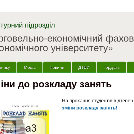
Перейти до основного
матеріалу
турний підрозділ
орговельно-економічний фахо
ономічного університету»
пнику
Медіа
Новини
ДТЕУ
Гордість
іни до розкладу занять
На прохання студентів відтепе
зміни розкладу занять!