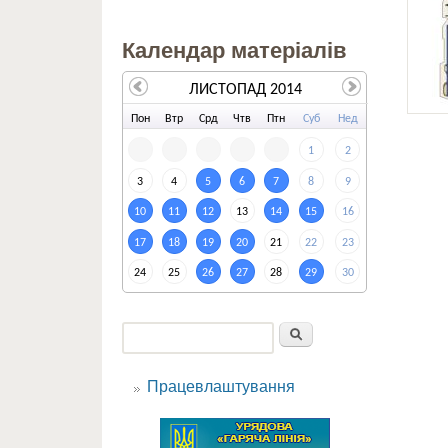
Календар матеріалів
ЛИСТОПАД 2014
По
н
Вт
р
Ср
д
Чт
в
Пт
н
Су
б
Не
д
1
2
3
4
5
6
7
8
9
10
11
12
13
14
15
16
17
18
19
20
21
22
23
24
25
26
27
28
29
30
Пошук
Пошукова форма
Працевлаштування