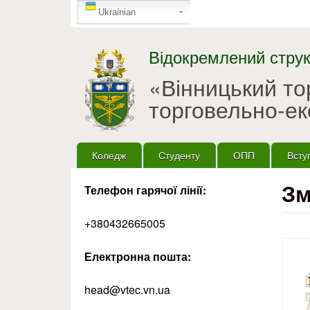
GTranslate
Ukrainian
Відокремлений струк
«Вінницький т
торговельно-ек
Головне меню
Коледж
Студенту
ОПП
Всту
Зм
Телефон гарячої лінії:
+380432665005
Електронна пошта:
head@vtec.vn.ua