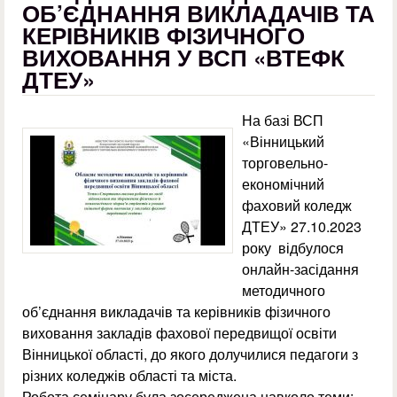
ОБ’ЄДНАННЯ ВИКЛАДАЧІВ ТА
КЕРІВНИКІВ ФІЗИЧНОГО
ВИХОВАННЯ У ВСП «ВТЕФК
ДТЕУ»
На базі ВСП
«Вінницький
торговельно-
економічний
фаховий коледж
ДТЕУ» 27.10.2023
року відбулося
онлайн-засідання
методичного
об’єднання викладачів та керівників фізичного
виховання закладів фахової передвищої освіти
Вінницької області, до якого долучилися педагоги з
різних коледжів області та міста.
Робота семінару була зосереджена навколо теми: