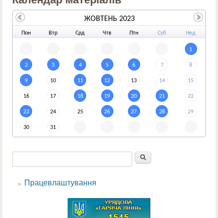
ЖОВТЕНЬ 2023
По
н
Вт
р
Ср
д
Чт
в
Пт
н
Су
б
Не
д
1
2
3
4
5
6
7
8
9
10
11
12
13
14
15
16
17
18
19
20
21
22
23
24
25
26
27
28
29
30
31
Пошук
Пошукова форма
Працевлаштування