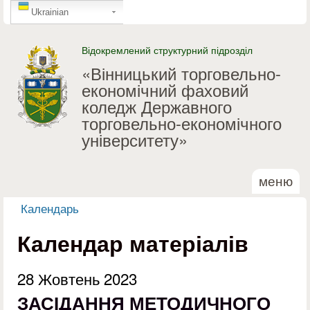
GTranslate
Перейти до основного
Ukrainian
матеріалу
Відокремлений структурний підрозділ
«Вінницький торговельно-
економічний фаховий
коледж Державного
торговельно-економічного
університету»
меню
Календарь
Ви є тут
Календар матеріалів
28 Жовтень 2023
ЗАСІДАННЯ МЕТОДИЧНОГО