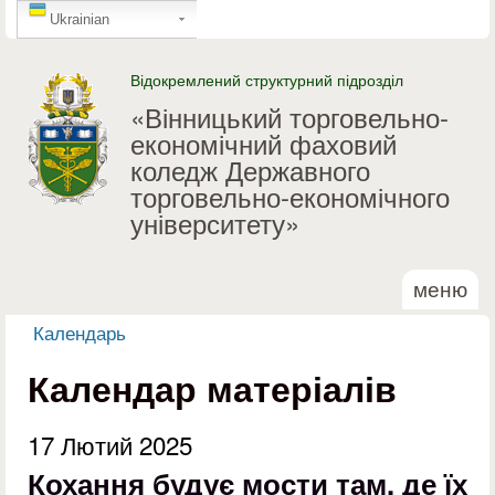
GTranslate
Перейти до основного
Ukrainian
матеріалу
Відокремлений структурний підрозділ
«Вінницький торговельно-
економічний фаховий
коледж Державного
торговельно-економічного
університету»
меню
Календарь
Ви є тут
Календар матеріалів
17 Лютий 2025
Кохання будує мости там, де їх