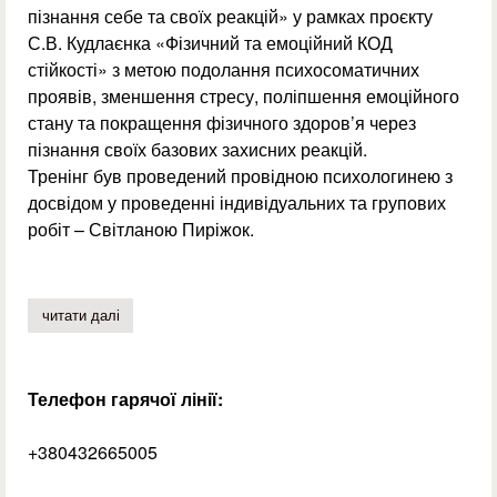
пізнання себе та своїх реакцій» у рамках проєкту
С.В. Кудлаєнка «Фізичний та емоційний КОД
стійкості» з метою подолання психосоматичних
проявів, зменшення стресу, поліпшення емоційного
стану та покращення фізичного здоров’я через
пізнання своїх базових захисних реакцій.
Тренінг був проведений провідною психологинею з
досвідом у проведенні індивідуальних та групових
робіт – Світланою Пиріжок.
читати далі
про тренінг-практикум «фізичний та ментальний код стій
Телефон гарячої лінії:
+380432665005