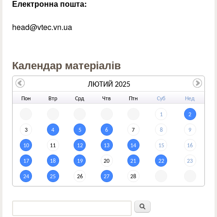
Електронна пошта:
head@vtec.vn.ua
Календар матеріалів
ЛЮТИЙ 2025
По
н
Вт
р
Ср
д
Чт
в
Пт
н
Су
б
Не
д
1
2
3
4
5
6
7
8
9
10
11
12
13
14
15
16
17
18
19
20
21
22
23
24
25
26
27
28
Пошук