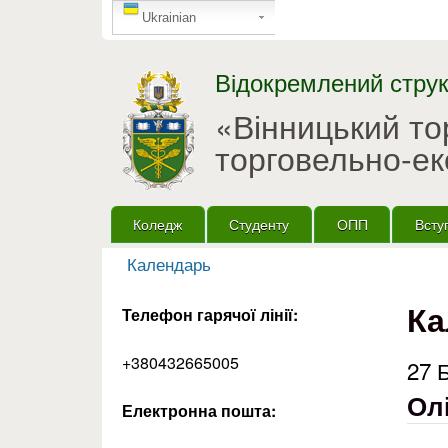
GTranslate
Ukrainian
Відокремлений струк
«Вінницький т
торговельно-ек
Головне меню
Коледж
Студенту
ОПП
Всту
Календарь
Ви є тут
Ка
Телефон гарячої лінії:
+380432665005
27 
Олі
Електронна пошта: