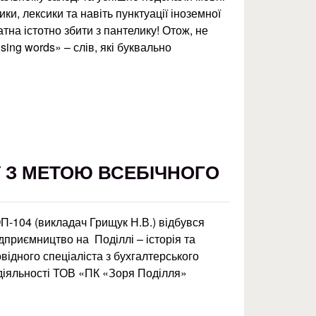
ки, лексики та навіть пунктуації іноземної
датна істотно збити з пантелику! Отож, не
sing words» – слів, які буквально
У З МЕТОЮ ВСЕБІЧНОГО
ОП-104 (викладач Грищук Н.В.) відбувся
дприємництво на Поділлі – історія та
відного спеціаліста з бухгалтерського
ї діяльності ТОВ «ПК «Зоря Поділля»