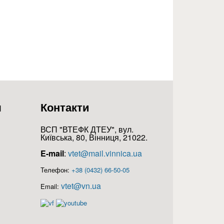
о процесу з метою всебічного розвитку здобувача освіти
я
Контакти
ВСП "ВТЕФК ДТЕУ", вул.
Київська, 80, Вінниця, 21022.
E-mail
:
vtet@mail.vinnica.ua
Телефон:
+38 (0432) 66-50-05
vtet@vn.ua
Email: