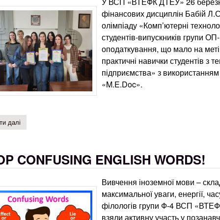
У ВСП «ВТЕФК ДТЕУ» 26 березня
фінансових дисциплін Бабій Л.
олімпіаду «Комп’ютерні технолог
студентів-випускників групи ОП-
оподаткування, що мало на меті
практичні навички студентів з 
підприємства» з використанням
«M.E.Doc».
ти далі
про олімпіада «комп’ютерні технології в бухгалтерському обліку»
OP CONFUSING ENGLISH WORDS!
Вивчення іноземної мови – скла
максимальної уваги, енергії, час
філологів групи Ф-4 ВСП «ВТЕФК
взяли активну участь у позанав