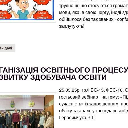
труднощі, що стосуються грамати
мови, яка, в свою чергу, іноді з
обійшлося без так званих «confu
заплутують!
ти далі
про stop confusing english words!
ГАНІЗАЦІЯ ОСВІТНЬОГО ПРОЦЕС
ЗВИТКУ ЗДОБУВАЧА ОСВІТИ
25.03.25р. гр.ФБС-15, ФБС-16, 
гостьовий вебінар на тему: «Пі
сучасність» із запрошенням про
обліку та аналізу господарсько
Герасимчука В.Г.