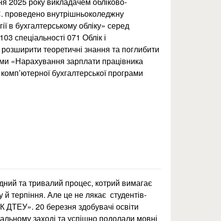
 2025 року викладачем обліково-
С. проведено внутрішньоколеджну
ії в бухгалтерському обліку» серед
103 спеціальності 071 Облік і
 розширити теоретичні знання та поглибити
теми «Нарахування зарплати працівника
 комп’ютерної бухгалтерської програми
дний та тривалий процес, котрий вимагає
у й терпіння. Але це не лякає студентів-
 ДТЕУ». 20 березня здобувачі освіти
чальному заході та успішно подолали мовні