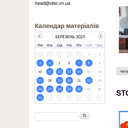
head@vtec.vn.ua
Календар матеріалів
БЕРЕЗЕНЬ 2025
По
н
Вт
р
Ср
д
Чт
в
Пт
н
Су
б
Не
д
1
2
3
4
5
6
7
8
9
чита
10
11
12
13
14
15
16
17
18
19
20
21
22
23
ST
24
25
26
27
28
29
30
31
Пошук
Пошукова форма