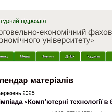
Перейти до основного
матеріалу
турний підрозділ
орговельно-економічний фахо
ономічного університету»
пнику
Медіа
Новини
ДТЕУ
Гордість
лендар матеріалів
Березень 2025
мпіада «Комп’ютерні технології в