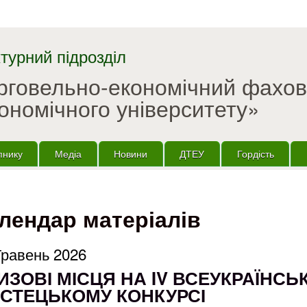
Перейти до основного
матеріалу
турний підрозділ
орговельно-економічний фахо
ономічного університету»
пнику
Медіа
Новини
ДТЕУ
Гордість
лендар матеріалів
Травень 2026
ИЗОВІ МІСЦЯ НА IV ВСЕУКРАЇНСЬ
СТЕЦЬКОМУ КОНКУРСІ