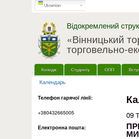
GTranslate
Ukrainian
Відокремлений струк
«Вінницький т
торговельно-ек
Головне меню
Коледж
Студенту
ОПП
Всту
Календарь
Ви є тут
Ка
Телефон гарячої лінії:
+380432665005
09 
ПР
Електронна пошта:
МИ