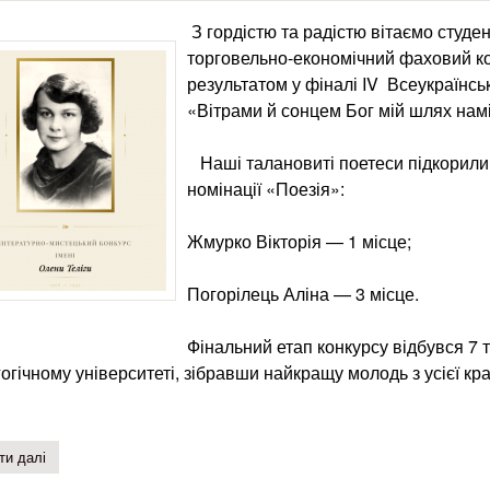
З гордістю та радістю вітаємо студе
торговельно-економічний фаховий к
результатом у фіналі IV Всеукраїнсь
«Вітрами й сонцем Бог мій шлях нам
Наші талановиті поетеси підкорили ж
номінації «Поезія»:
Жмурко Вікторія — 1 місце;
Погорілець Аліна — 3 місце.
Фінальний етап конкурсу відбувся 7
огічному університеті, зібравши найкращу молодь з усієї кра
ти далі
про призові місця на iv всеукраїнському літературно-мистецькому 