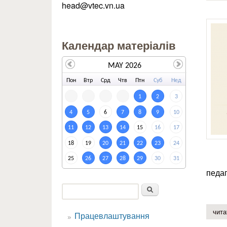
head@vtec.vn.ua
Календар матеріалів
MAY 2026
По
н
Вт
р
Ср
д
Чт
в
Пт
н
Су
б
Не
д
1
2
3
4
5
6
7
8
9
10
11
12
13
14
15
16
17
18
19
20
21
22
23
24
25
26
27
28
29
30
31
педаг
Пошук
Пошукова форма
чита
Працевлаштування