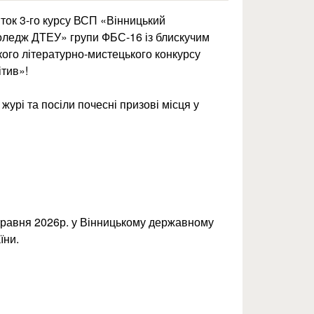
нток 3-го курсу ВСП «Вінницький
оледж ДТЕУ» групи ФБС-16 із блискучим
кого літературно-мистецького конкурсу
ітив»!
урі та посіли почесні призові місця у
 травня 2026р. у Вінницькому державному
їни.
конкурсі