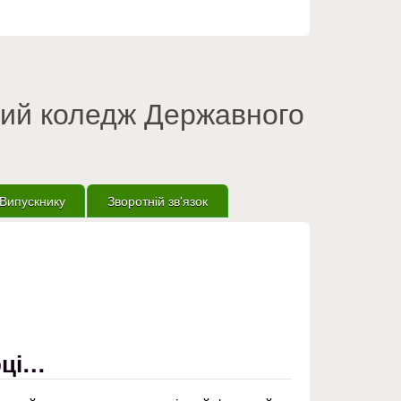
вий коледж Державного
Випускнику
Зворотній зв'язок
рці…