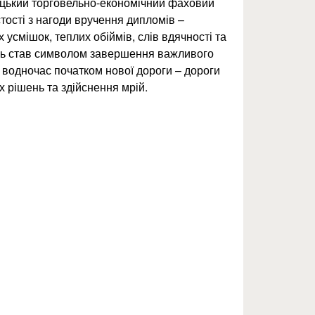
ицький торговельно-економічний фаховий
ості з нагоди вручення дипломів –
усмішок, теплих обіймів, слів вдячності та
ень став символом завершення важливого
і водночас початком нової дороги – дороги
 рішень та здійснення мрій.
залишиться в серці…