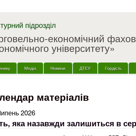
Перейти до основного
матеріалу
турний підрозділ
орговельно-економічний фахо
ономічного університету»
пнику
Медіа
Новини
ДТЕУ
Гордість
лендар матеріалів
Липень 2026
ть, яка назавжди залишиться в се