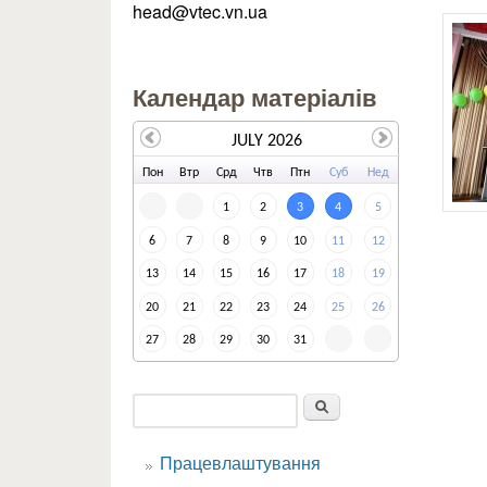
head@vtec.vn.ua
Календар матеріалів
JULY 2026
По
н
Вт
р
Ср
д
Чт
в
Пт
н
Су
б
Не
д
1
2
3
4
5
6
7
8
9
10
11
12
13
14
15
16
17
18
19
20
21
22
23
24
25
26
27
28
29
30
31
Пошук
Пошукова форма
Працевлаштування