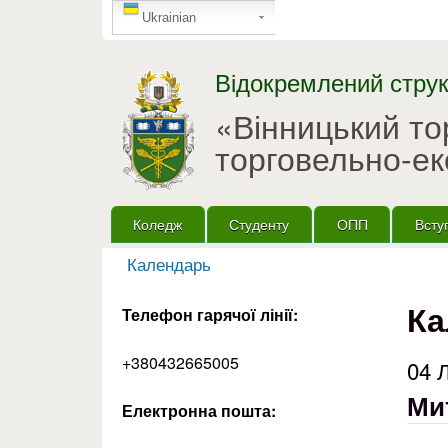
GTranslate
Ukrainian
Відокремлений струк
«Вінницький т
торговельно-ек
Головне меню
Коледж
Студенту
ОПП
Всту
Календарь
Ви є тут
Ка
Телефон гарячої лінії:
+380432665005
04 
Ми
Електронна пошта: