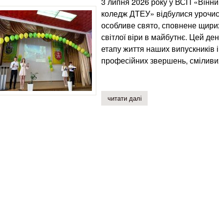
3 липня 2026 року у ВСП «Вінн
коледж ДТЕУ» відбулися урочист
особливе свято, сповнене щирих 
світлої віри в майбутнє. Цей д
етапу життя наших випускників 
професійних звершень, сміливих
читати далі
про мить, яка назавжди 