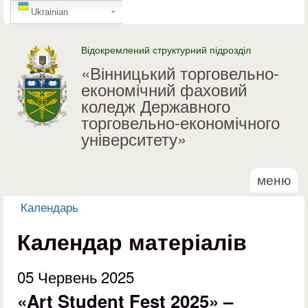
GTranslate
Перейти до основного
Ukrainian
матеріалу
Відокремлений структурний підрозділ
«Вінницький торговельно-
економічний фаховий
коледж Державного
торговельно-економічного
університету»
меню
Календарь
Ви є тут
Календар матеріалів
05 Червень 2025
«Art Student Fest 2025» –