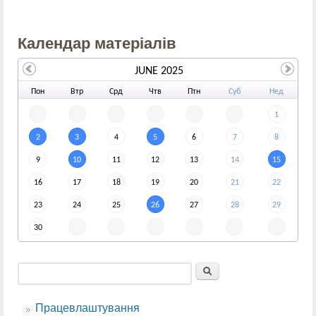
Календар матеріалів
JUNE 2025
По
н
Вт
р
Ср
д
Чт
в
Пт
н
Су
б
Не
д
1
2
3
4
5
6
7
8
9
10
11
12
13
14
15
16
17
18
19
20
21
22
23
24
25
26
27
28
29
30
Пошук
Пошукова форма
Працевлаштування