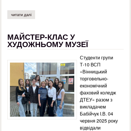
читати далі
про «art student fest 2025» – коледж розквітає талантам
МАЙСТЕР-КЛАС У
ХУДОЖНЬОМУ МУЗЕЇ
Студенти групи
Т-10 ВСП
«Вінницький
торговельно-
економічний
фаховий коледж
ДТЕУ» разом з
викладачем
Бабійчук І.В. 04
червня 2025 року
відвідали