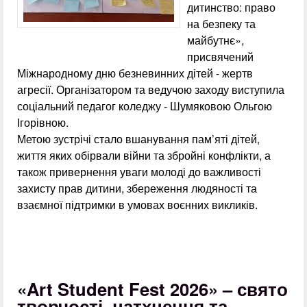
дитинство: право
на безпеку та
майбутнє»,
присвячений
Міжнародному дню безневинних дітей - жертв
агресії. Організатором та ведучою заходу виступила
соціальний педагог коледжу - Шумяковою Ольгою
Ігорівною.
Метою зустрічі стало вшанування пам’яті дітей,
життя яких обірвали війни та збройні конфлікти, а
також привернення уваги молоді до важливості
захисту прав дитини, збереження людяності та
взаємної підтримки в умовах воєнних викликів.
«Art Student Fest 2026» – свято
творчості, натхнення та