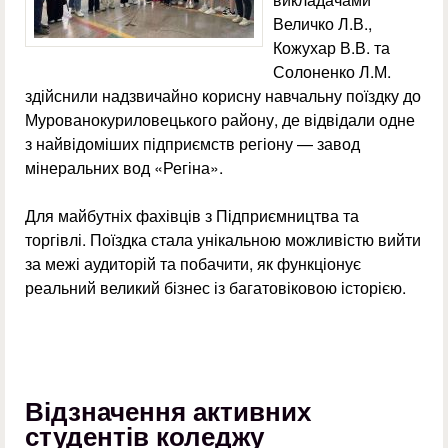
Величко Л.В.,
Кожухар В.В. та
Солоненко Л.М.
здійснили надзвичайно корисну навчальну поїздку до
Мурованокуриловецького району, де відвідали одне
з найвідоміших підприємств регіону — завод
мінеральних вод «Регіна».
Для майбутніх фахівців з Підприємництва та
торгівлі. Поїздка стала унікальною можливістю вийти
за межі аудиторій та побачити, як функціонує
реальний великий бізнес із багатовіковою історією.
Відзначення активних
студентів коледжу