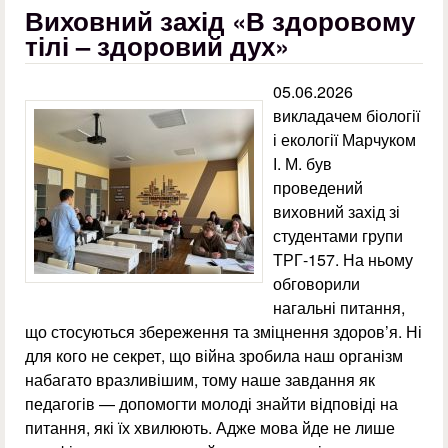
Виховний захід «В здоровому
тілі – здоровий дух»
05.06.2026
викладачем біології
і екології Марчуком
І. М. був
проведений
виховний захід зі
студентами групи
ТРГ-157. На ньому
обговорили
нагальні питання,
що стосуються збереження та зміцнення здоров’я. Ні
для кого не секрет, що війна зробила наш організм
набагато вразливішим, тому наше завдання як
педагогів — допомогти молоді знайти відповіді на
питання, які їх хвилюють. Адже мова йде не лише