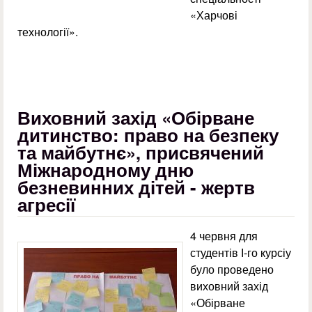
«Харчові
технології».
Виховний захід «Обірване
дитинство: право на безпеку
та майбутнє», присвячений
Міжнародному дню
безневинних дітей - жертв
агресії
4 червня для
студентів І-го курсіу
було проведено
виховний захід
«Обірване