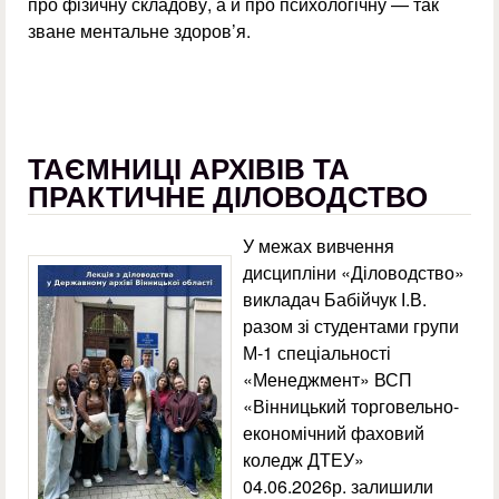
про фізичну складову, а й про психологічну — так
зване ментальне здоров’я.
ТАЄМНИЦІ АРХІВІВ ТА
ПРАКТИЧНЕ ДІЛОВОДСТВО
У межах вивчення
дисципліни «Діловодство»
викладач Бабійчук І.В.
разом зі студентами групи
М-1 спеціальності
«Менеджмент» ВСП
«Вінницький торговельно-
економічний фаховий
коледж ДТЕУ»
04.06.2026р. залишили