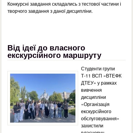
Конкурсні завдання складались з тестової частини і
творчого завдання з даної дисципліни.
Від ідеї до власного
екскурсійного маршруту
Студенти групи
Т-11 ВСП «ВТЕФК
ДТЕУ» у рамках
вивчення
дисципліни
«Організація
екскурсійного
обслуговування»
захистили
власноруч