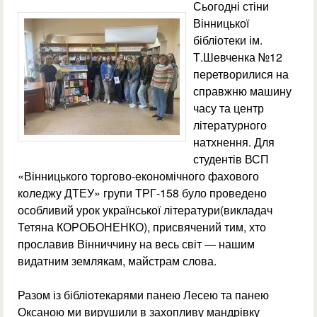
Сьогодні стіни
Вінницької
бібліотеки ім.
Т.Шевченка №12
перетворилися на
справжню машину
часу та центр
літературного
натхнення. Для
студентів ВСП
«Вінницького торгово-економічного фахового
коледжу ДТЕУ» групи ТРГ-158 було проведено
особливий урок української літератури(викладач
Тетяна КОРОБОНЕНКО), присвячений тим, хто
прославив Вінниччину на весь світ — нашим
видатним землякам, майстрам слова.
Разом із бібліотекарями панею Лесею та панею
Оксаною ми вирушили в захопливу мандрівку