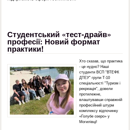
Студентський «тест-драйв»
професії: Новий формат
практики!
Хто сказав, що практика
- це нудно? Наші
студенти ВСП "ВТЕФК
ДТЕУ" групи Т-10
спеціальності "Туризм і
рекреація", довели
протилежне,
влаштувавши справжній
професійний штурм
комплексу відпочинку
«Голубе озеро» у
Могилівці!