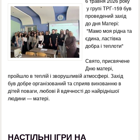
6 травня 2026 року
у групі ТРГ-159 був
проведений захід
до дня Матері:
"Мамо моя рідна та
єдина, ластівка
добра і теплоти"
Свято, присвячене
Дню матері,
пройшло в теплій і зворушливій атмосфері. Захід
був добре організований та сприяв вихованню в
дітей поваги, любові й вдячності до найріднішої
людини — матері.
НАСТІЛЬНІ ІГРИ НА