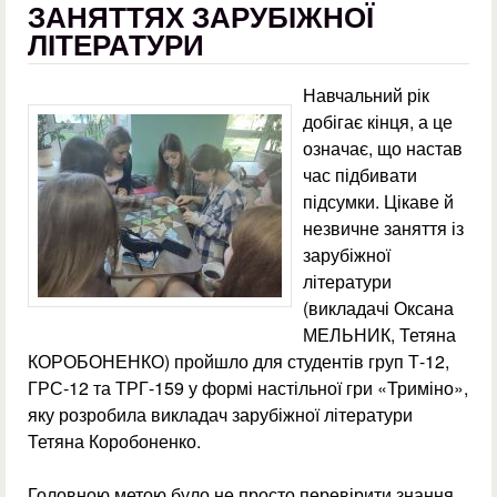
ЗАНЯТТЯХ ЗАРУБІЖНОЇ
ЛІТЕРАТУРИ
Навчальний рік
добігає кінця, а це
означає, що настав
час підбивати
підсумки. Цікаве й
незвичне заняття із
зарубіжної
літератури
(викладачі Оксана
МЕЛЬНИК, Тетяна
КОРОБОНЕНКО) пройшло для студентів груп Т-12,
ГРС-12 та ТРГ-159 у формі настільної гри «Триміно»,
яку розробила викладач зарубіжної літератури
Тетяна Коробоненко.
Головною метою було не просто перевірити знання,