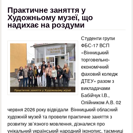
Практичне заняття у
Художньому музеї, що
надихає на роздуми
Студенти групи
ФБС-17 ВСП
«Вінницький
торговельно-
економічний
фаховий коледж
ДТЕУ» разом з
викладачами
Бабійчук І.В.,
Олійником А.В. 02
червня 2026 року відвідали Вінницький обласний
художній музей та провели практичне заняття з
розвитку зв’язного мовлення, дізналися про
унікальний український народний іконопис, таємниці