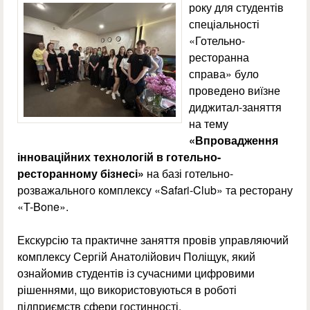
року для студентів
спеціальності
«Готельно-
ресторанна
справа» було
проведено виїзне
диджитал-заняття
на тему
«Впровадження
інноваційних технологій в готельно-
ресторанному бізнесі»
на базі готельно-
розважального комплексу «Safari-Club» та ресторану
«T-Bone».
Екскурсію та практичне заняття провів управляючий
комплексу Сергій Анатолійович Поліщук, який
ознайомив студентів із сучасними цифровими
рішеннями, що використовуються в роботі
підприємств сфери гостинності.