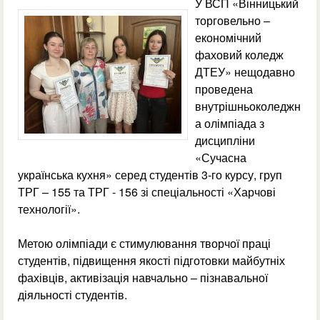
У ВСП «Вінницький
торговельно –
економічний
фаховий коледж
ДТЕУ» нещодавно
проведена
внутрішньоколеджн
а олімпіада з
дисципліни
«Сучасна
українська кухня» серед студентів 3-го курсу, груп
ТРГ – 155 та ТРГ - 156 зі спеціальності «Харчові
технології».
Метою олімпіади є стимулювання творчої праці
студентів, підвищення якості підготовки майбутніх
фахівців, активізація навчально – пізнавальної
діяльності студентів.