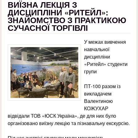
ВИЇЗНА ЛЕКЦІЯ З
ДИСЦИПЛІНИ «РИТЕЙЛ»:
ЗНАЙОМСТВО З ПРАКТИКОЮ
СУЧАСНОЇ ТОРГІВЛІ
У межах вивчення
навчальної
дисципліни
«Ритейл» студенти
групи
ПТ-100 разом із
викладачем
Валентиною
КОЖУХАР
відвідали ТОВ «ЮСК Україна», де для них було
організовано виїзну лекцію та пізнавальну екскурсію.
Під час зустрічі студенти мали можливість