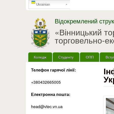
GTranslate
Ukrainian
Відокремлений струк
«Вінницький т
торговельно-ек
Головне меню
Коледж
Студенту
ОПП
Всту
Ін
Телефон гарячої лінії:
Ук
+380432665005
Електронна пошта:
head@vtec.vn.ua