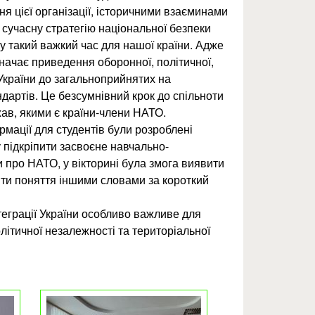
я цієї організації, історичними взаєминами
 сучасну стратегію національної безпеки
 у такий важкий час для нашої країни. Адже
начає приведення оборонної, політичної,
України до загальноприйнятих на
дартів. Це безсумнівний крок до спільноти
ав, якими є країни-члени НАТО.
мації для студентів були розроблені
у підкріпити засвоєне навчально-
и про НАТО, у вікторині була змога виявити
нити поняття іншими словами за короткий
еграції України особливо важливе для
олітичної незалежності та територіальної