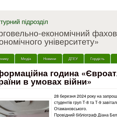
Перейти до основного
матеріалу
турний підрозділ
орговельно-економічний фахо
ономічного університету»
пнику
Медіа
Новини
ДТЕУ
Гордість
формаційна година «Євроат
раїни в умовах війни»
28 березня 2024 року на запрош
студентів груп Т-8 та Т-9 завіт
Отамановського.
Провідний бібліограф Діана Бел