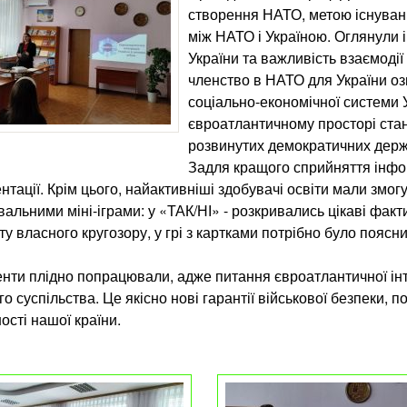
створення НАТО, метою існуванн
між НАТО і Україною. Оглянули і
України та важливість взаємодії
членство в НАТО для України оз
соціально-економічної системи 
євроатлантичному просторі стан
розвинутих демократичних держ
Задля кращого сприйняття інфор
нтації. Крім цього, найактивніші здобувачі освіти мали змог
вальними міні-іграми: у «ТАК/НІ» - розкривались цікаві факт
у власного кругозору, у грі з картками потрібно було пояс
нти плідно попрацювали, адже питання євроатлантичної інт
о суспільства. Це якісно нові гарантії військової безпеки, п
ності нашої країни.