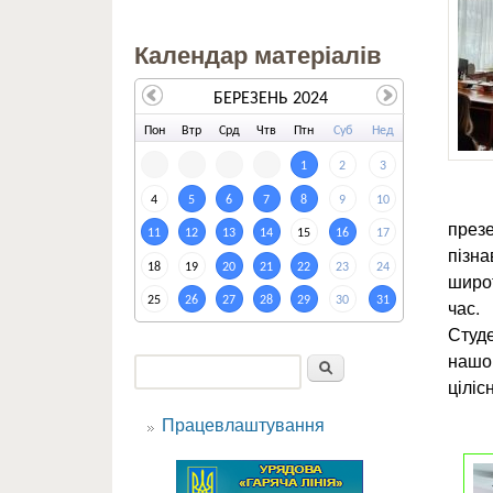
Календар матеріалів
БЕРЕЗЕНЬ 2024
По
н
Вт
р
Ср
д
Чт
в
Пт
н
Су
б
Не
д
1
2
3
4
5
6
7
8
9
10
презе
11
12
13
14
15
16
17
пізна
18
19
20
21
22
23
24
широт
25
26
27
28
29
30
31
час.
Студе
нашог
Пошук
ціліс
Пошукова форма
Працевлаштування