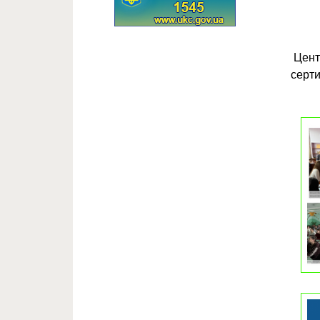
Центр
серт