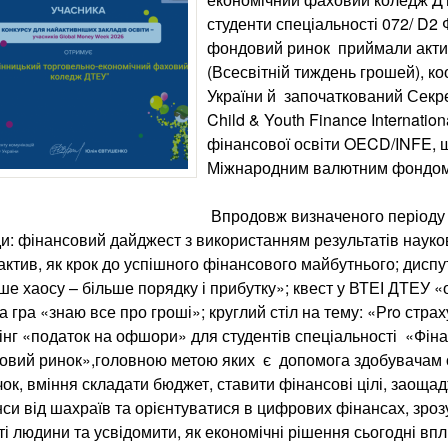
студенти спеціальності 072/ D2 
фондовий ринок приймали актив
(Всесвітній тиждень грошей), 
України й започаткований Секре
Child & Youth Finance Internatio
фінансової освіти OECD/INFE, 
Міжнародним валютним фондом
Впродовж визначеного періоду 
и: фінансовий дайджест з використанням результатів наук
актив, як крок до успішного фінансового майбутнього; диспу
е хаосу – більше порядку і прибутку»; квест у ВТЕІ ДТЕУ «
а гра «знаю все про гроші»; круглий стіл на тему: «Рro страх
нг «податок на офшори» для студентів спеціальності «Фіна
овий ринок»,головною метою яких є допомога здобувачам о
ок, вміння складати бюджет, ставити фінансові цілі, заощад
си від шахраїв та орієнтуватися в цифрових фінансах, зро
ті людини та усвідомити, як економічні рішення сьогодні вп