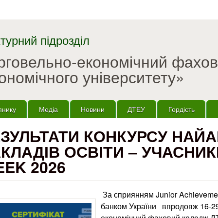
Перейти до основного
матеріалу
турний підрозділ
орговельно-економічний фахо
ономічного університету»
пнику
Медіа
Новини
ДТЕУ
Гордість
ЕЗУЛЬТАТИ КОНКУРСУ НАЙ
КЛАДІВ ОСВІТИ – УЧАСНИ
EK 2026
За сприянням Junior Achievemen
банком України впродовж 16-2
економічний фаховий коледж ДТ