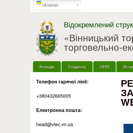
GTranslate
Ukrainian
Відокремлений струк
«Вінницький т
торговельно-ек
Головне меню
Коледж
Студенту
ОПП
Всту
Р
Телефон гарячої лінії:
ЗА
+380432665005
WE
Електронна пошта:
head@vtec.vn.ua