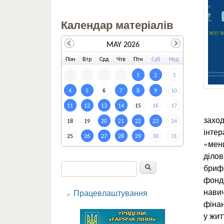
Календар матеріалів
MAY 2026
По
н
Вт
р
Ср
д
Чт
в
Пт
н
Су
б
Не
д
1
2
3
4
5
6
7
8
9
10
11
12
13
14
15
16
17
заход
18
19
20
21
22
23
24
інтер
25
26
27
28
29
30
31
«менш
ділов
Пошук
брифі
Пошукова форма
фонд
навич
Працевлаштування
фінан
у жит