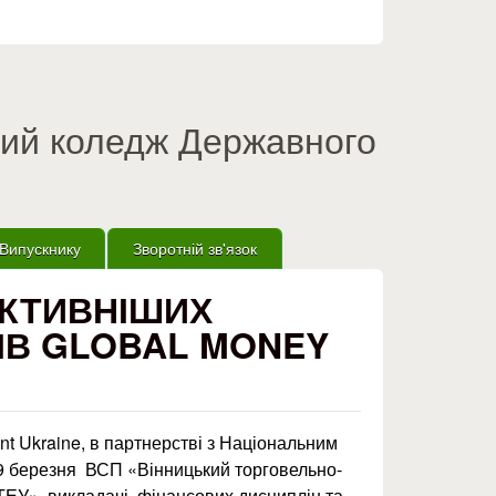
вий коледж Державного
Випускнику
Зворотній зв'язок
АКТИВНІШИХ
КІВ GLOBAL MONEY
t Ukraine, в партнерстві з Національним
9 березня ВСП «Вінницький торговельно-
ЕУ», викладачі фінансових дисциплін та