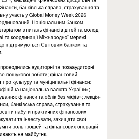
Фінанси, банківська справа, страхування та
ну участь у Global Money Week 2026
координований Національним банком
таріатом з питань фінансів дітей та молоді
nal та координації Міжнародної мережі
що підтримуються Світовим банком та
.
проводились аудиторні та позааудиторні
ово-пошукової роботи; фінансовий
т про культуру та муніципальні фінанси:
офіційна національна валюта України»;
ування: фінанси та облік без міфів»; лекція-
нси, банківська справа, страхування та
світи набути практичних фінансових
жувати та інвестувати, захищати свої
зуміти роль грошей та фінансових операцій
ливають на майбутнє.