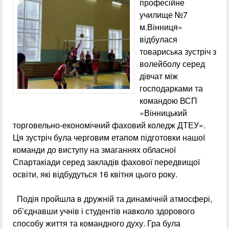
професійне
училище №7
м.Вінниця»
відбулася
товариська зустріч з
волейболу серед
дівчат між
господарками та
командою ВСП
«Вінницький
торговельно-економічний фаховий коледж ДТЕУ».
Ця зустріч була черговим етапом підготовки нашої
команди до виступу на змаганнях обласної
Спартакіади серед закладів фахової передвищої
освіти, які відбудуться 16 квітня цього року.
Подія пройшла в дружній та динамічній атмосфері,
об’єднавши учнів і студентів навколо здорового
способу життя та командного духу. Гра була