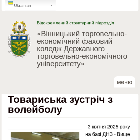
GTranslate
Перейти до основного
Ukrainian
матеріалу
Відокремлений структурний підрозділ
«Вінницький торговельно-
економічний фаховий
коледж Державного
торговельно-економічного
університету»
меню
Товариська зустріч з
волейболу
3 квітня 2025 року
на базі ДНЗ «Вище