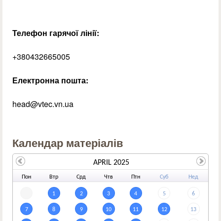
Телефон гарячої лінії:
+380432665005
Електронна пошта:
head@vtec.vn.ua
Календар матеріалів
APRIL 2025
По
н
Вт
р
Ср
д
Чт
в
Пт
н
Су
б
Не
д
1
2
3
4
5
6
7
8
9
10
11
12
13