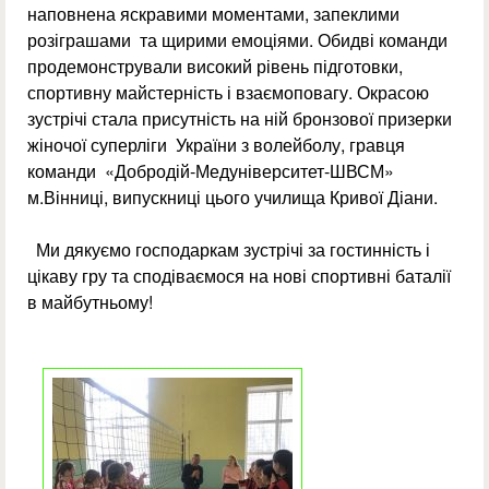
наповнена яскравими моментами, запеклими
розіграшами та щирими емоціями. Обидві команди
продемонстрували високий рівень підготовки,
спортивну майстерність і взаємоповагу. Окрасою
зустрічі стала присутність на ній бронзової призерки
жіночої суперліги України з волейболу, гравця
команди «Добродій-Медуніверситет-ШВСМ»
м.Вінниці, випускниці цього училища Кривої Діани.
Ми дякуємо господаркам зустрічі за гостинність і
цікаву гру та сподіваємося на нові спортивні баталії
в майбутньому!