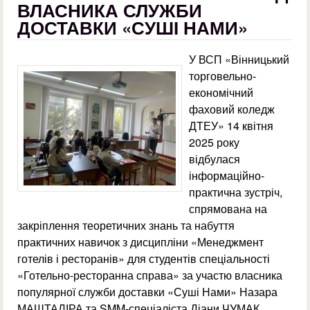
ВЛАСНИКА СЛУЖБИ
ДОСТАВКИ «СУШІ НАМИ»
У ВСП «Вінницький
торговельно-
економічний
фаховий коледж
ДТЕУ» 14 квітня
2025 року
відбулася
інформаційно-
практична зустріч,
спрямована на
закріплення теоретичних знань та набуття
практичних навичок з дисципліни «Менеджмент
готелів і ресторанів» для студентів спеціальності
«Готельно-ресторанна справа» за участю власника
популярної служби доставки «Суші Нами» Назара
МАШТАЛІРА та SMM-спеціаліста Діани ЧУМАК.