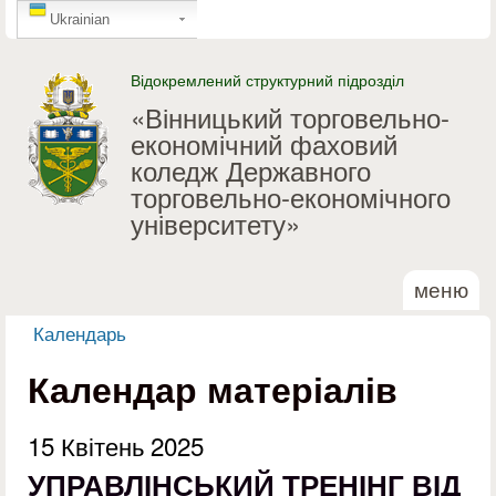
GTranslate
Перейти до основного
Ukrainian
матеріалу
Відокремлений структурний підрозділ
«Вінницький торговельно-
економічний фаховий
коледж Державного
торговельно-економічного
університету»
меню
Календарь
Ви є тут
Календар матеріалів
15 Квітень 2025
УПРАВЛІНСЬКИЙ ТРЕНІНГ ВІД