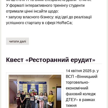
У форматі інтерактивного тренінгу студенти
отримали цінні інсайти щодо:
• запуску власного бізнесу: від ідеї до реалізації
успішного стартапу в сфері HoReCa;
читати далі
про управлінський тренінг від власника служби достав
Квест «Ресторанний ерудит»
14 квітня 2025 р. у
ВСП «Вінницький
торговельно-
економічний
фаховий коледж
ДТЕУ» в рамках
тижня