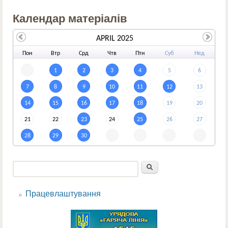
Календар матеріалів
APRIL 2025
По
н
Вт
р
Ср
д
Чт
в
Пт
н
Су
б
Не
д
1
2
3
4
5
6
7
8
9
10
11
12
13
14
15
16
17
18
19
20
21
22
23
24
25
26
27
28
29
30
Пошук
Пошукова форма
Працевлаштування