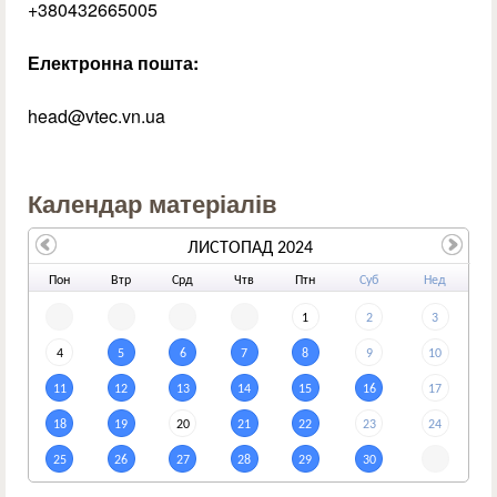
+380432665005
Електронна пошта:
head@vtec.vn.ua
Календар матеріалів
ЛИСТОПАД 2024
По
н
Вт
р
Ср
д
Чт
в
Пт
н
Су
б
Не
д
1
2
3
4
5
6
7
8
9
10
11
12
13
14
15
16
17
18
19
20
21
22
23
24
25
26
27
28
29
30