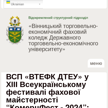
GTranslate
Перейти до основного
Ukrainian
матеріалу
Відокремлений структурний підрозділ
«Вінницький торговельно-
економічний фаховий
коледж Державного
торговельно-економічного
університету»
меню
ВСП «ВТЕФК ДТЕУ» у
ХІІІ Всеукраїнському
фестивалі фахової
майстерності
“КомерцФест - 2024”: