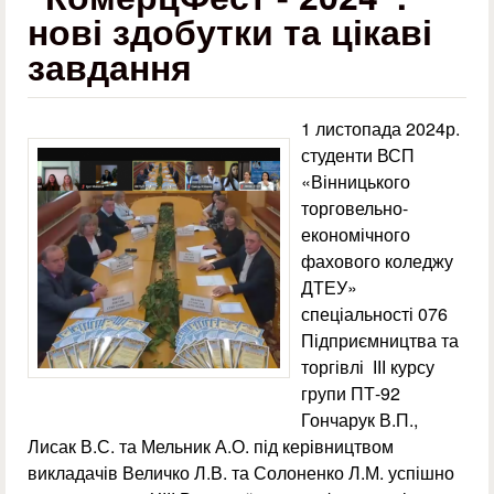
нові здобутки та цікаві
завдання
1 листопада 2024р.
студенти ВСП
«Вінницького
торговельно-
економічного
фахового коледжу
ДТЕУ»
спеціальності 076
Підприємництва та
торгівлі ІІІ курсу
групи ПТ-92
Гончарук В.П.,
Лисак В.С. та Мельник А.О. під керівництвом
викладачів Величко Л.В. та Солоненко Л.М. успішно