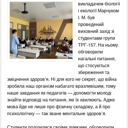
викладачем біології
і екології Марчуком
І. М. був
проведений
виховний захід зі
студентами групи
ТРГ-157. На ньому
обговорили
нагальні питання,
що стосуються
збереження та
зміцнення здоров’я. Ні для кого не секрет, що війна
зробила наш організм набагато вразливішим, тому
наше завдання як педагогів — допомогти молоді
знайти відповіді на питання, які їх хвилюють. Адже
мова йде не лише про фізичну складову, а й про
психологічну — так зване ментальне здоров’я.
Студенти поділилися своїми думками, обговорили