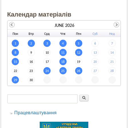
Календар матеріалів
JUNE 2026
По
н
Вт
р
Ср
д
Чт
в
Пт
н
Су
б
Не
д
1
2
3
4
5
6
7
8
9
10
11
12
13
14
15
16
17
18
19
20
21
22
23
24
25
26
27
28
29
30
Пошук
Пошукова форма
Працевлаштування