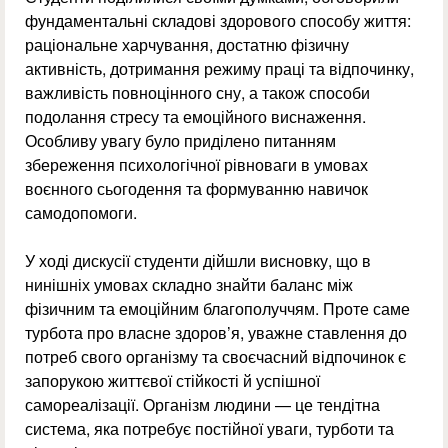
фундаментальні складові здорового способу життя:
раціональне харчування, достатню фізичну
активність, дотримання режиму праці та відпочинку,
важливість повноцінного сну, а також способи
подолання стресу та емоційного виснаження.
Особливу увагу було приділено питанням
збереження психологічної рівноваги в умовах
воєнного сьогодення та формуванню навичок
самодопомоги.
У ході дискусії студенти дійшли висновку, що в
нинішніх умовах складно знайти баланс між
фізичним та емоційним благополуччям. Проте саме
турбота про власне здоров’я, уважне ставлення до
потреб свого організму та своєчасний відпочинок є
запорукою життєвої стійкості й успішної
самореалізації. Організм людини — це тендітна
система, яка потребує постійної уваги, турботи та