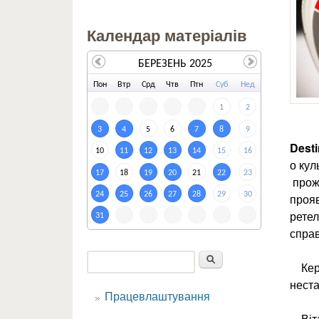
Календар матеріалів
БЕРЕЗЕНЬ 2025
По
н
Вт
р
Ср
д
Чт
в
Пт
н
Су
б
Не
д
1
2
3
4
5
6
7
8
9
Desti
10
11
12
13
14
15
16
о кул
17
18
19
20
21
22
23
прожи
24
25
26
27
28
29
30
прояв
ретел
31
справ
Пошук
Керів
Пошукова форма
неста
Працевлаштування
Вітає