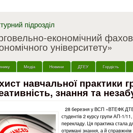
Перейти до основного
матеріалу
турний підрозділ
орговельно-економічний фахо
ономічного університету»
пнику
Медіа
Новини
ДТЕУ
Гордість
хист навчальної практики г
еативність, знання та незаб
28 березня у ВСП «ВТЕФК ДТЕУ
студентів 2 курсу групи АП-1/11
перекладу. Ця практика стала д
отримані знання, а й справжнім