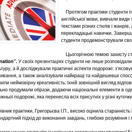
Протягом практики студенти по
англійської мови, вивчали види
текстами різних стилів і жанрів
перекладацькі навички. Заверша
студенти продемонстрували свої
Цьогорічною темою захисту с
nation”.
У своїх презентаціях студенти не лише розповідали 
ьтуру, а й досліджували практичні аспекти подорожі: з’ясов
вання, а також аналізували найкращі та найдешевші способ
или неймовірну креативність: їхній зовнішній вигляд відпов
ьно продумали образи, додаючи національні елементи в од
жньої подорожі, яка перенесла всіх присутніх у різні куточки
ник практики, Григорьєва І.П., високо оцінила старанність і 
ндартний підхід до виконання завдань, глибоке розуміння і 
мо наших студентів із успішним завершенням практики! Ба