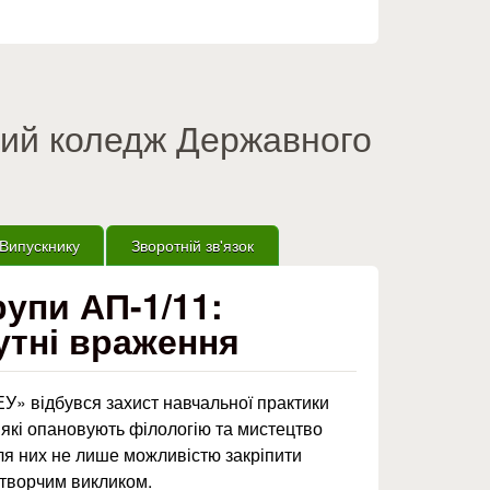
вий коледж Державного
Випускнику
Зворотній зв'язок
рупи АП-1/11:
утні враження
» відбувся захист навчальної практики
, які опановують філологію та мистецтво
ля них не лише можливістю закріпити
 творчим викликом.