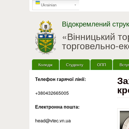
GTranslate
Ukrainian
Відокремлений струк
«Вінницький т
торговельно-ек
Головне меню
Коледж
Студенту
ОПП
Всту
За
Телефон гарячої лінії:
кр
+380432665005
Електронна пошта:
head@vtec.vn.ua