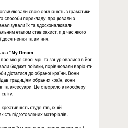
глиблювали свою обізнаність з граматики
 та способи перекладу, працювали з
, аналізували їх та вдосконалювали
льним етапом став захист, під час якого
 досягнення та вміння.
тала
“My Dream
про місце своєї мрії та занурювалися в йог
ували бюджет поїздки, порівнювали варіанти
и дістатися до обраної країни. Вони
ідав традиціям обраних країн, вони
яг та аксесуари. Це створило атмосферу
 світу.
креативність студентів, їхній
якість підготовлених матеріалів.
жаємо їм натхнення, нових досягнень і