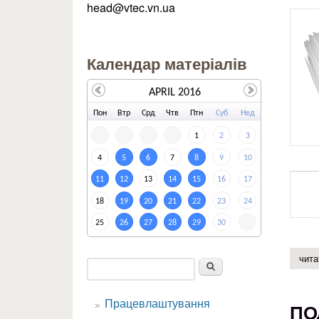
head@vtec.vn.ua
Календар матеріалів
APRIL 2016
По
н
Вт
р
Ср
д
Чт
в
Пт
н
Су
б
Не
д
1
2
3
4
5
6
7
8
9
10
11
12
13
14
15
16
17
18
19
20
21
22
23
24
25
26
27
28
29
30
чита
Пошук
Пошукова форма
Працевлаштування
ПО