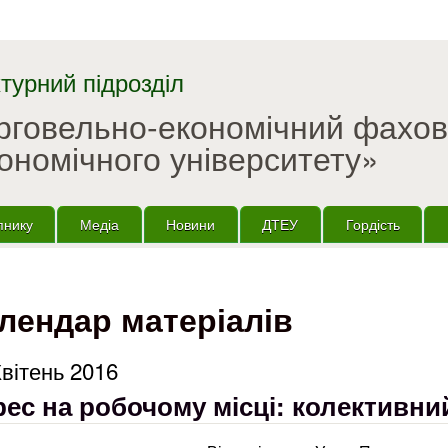
Перейти до основного
матеріалу
турний підрозділ
орговельно-економічний фахо
ономічного університету»
пнику
Медіа
Новини
ДТЕУ
Гордість
лендар матеріалів
Квітень 2016
рес на робочому місці: колективни