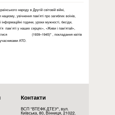
аїнського народу в Другій світовій війні,
 нацизму, увічнення пам’яті про загиблих воїнів,
 інформаційні години, уроки мужності, бесіди,
м’я пам`яті у наших серцях», «Живи і пам’ятай»,
м пишатися (1939–1945)" , покладання квітів
 учасниками АТО.
ших серцях
я
Контакти
ВСП "ВТЕФК ДТЕУ", вул.
Київська, 80, Вінниця, 21022.