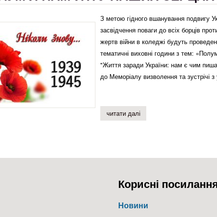
З метою гідного вшанування подвигу Укр
засвідчення поваги до всіх борців проти
жертв війни в коледжі будуть проведені
тематичні виховні години з тем: «Полу
"Життя заради України: нам є чи
до Меморіалу визволення та зустрічі з
читати далі
про полум’я пам`яті у на
Корисні посиланн
Новини