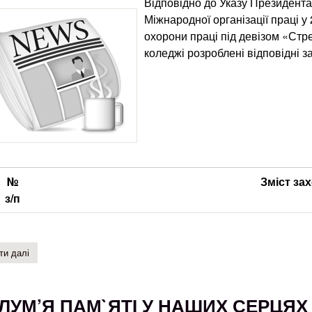
Відповідно до Указу Президента
Міжнародної організації праці у
охорони праці під девізом «Стре
коледжі розроблені відповідні з
№
Зміст за
з
/
п
ти далі
про стрес на робочому місці: колективний виклик
ЛУМ’Я ПАМ`ЯТІ У НАШИХ СЕРЦЯХ