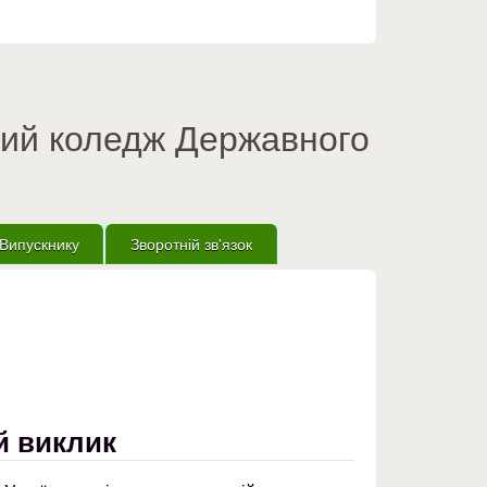
вий коледж Державного
Випускнику
Зворотній зв'язок
й виклик