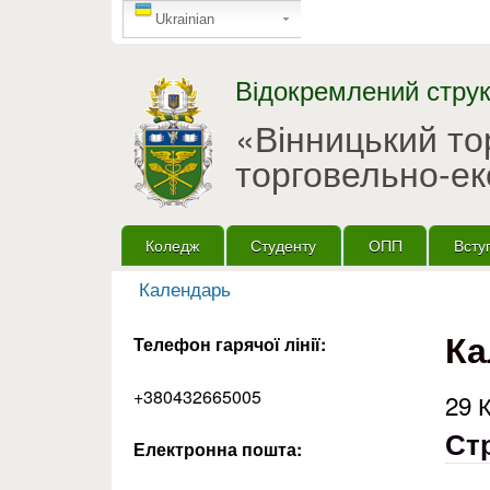
GTranslate
Ukrainian
Відокремлений струк
«Вінницький т
торговельно-ек
Головне меню
Коледж
Студенту
ОПП
Всту
Календарь
Ви є тут
Ка
Телефон гарячої лінії:
+380432665005
29 
Ст
Електронна пошта: