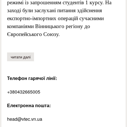
режимі із запрошенням студентів 1 курсу. На
заході були заслухані питання здійснення
експортно-імпортних операцій сучасними
компаніями Вінницького регіону до
Європейського Союзу.
читати далі
про вінниччина – крок у європу
Телефон гарячої лінії:
+380432665005
Електронна пошта:
head@vtec.vn.ua