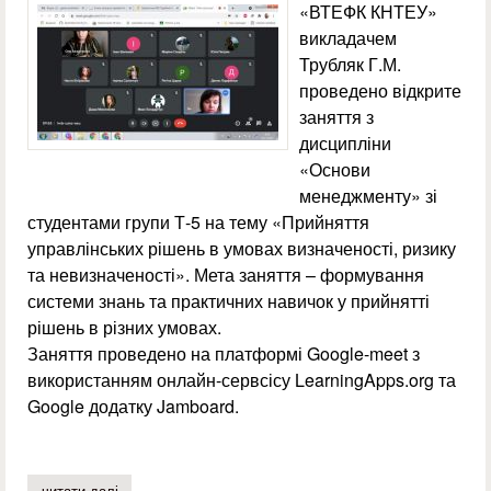
«ВТЕФК КНТЕУ»
викладачем
Трубляк Г.М.
проведено відкрите
заняття з
дисципліни
«Основи
менеджменту» зі
студентами групи Т-5 на тему «Прийняття
управлінських рішень в умовах визначеності, ризику
та невизначеності». Мета заняття – формування
системи знань та практичних навичок у прийнятті
рішень в різних умовах.
Заняття проведено на платформі Google-meet з
використанням онлайн-сервсісу LearningApps.org та
Google додатку Jamboard.
читати далі
про відкрите заняття з дисципліни «основи менеджмен