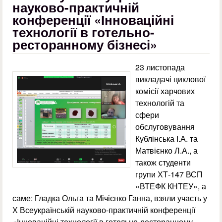
науково-практичній
конференції «Інноваційні
технології в готельно-
ресторанному бізнесі»
23 листопада
викладачі циклової
комісії харчових
технологій та
сфери
обслуговування
Кублінська І.А. та
Матвієнко Л.А., а
також студенти
групи ХТ-147 ВСП
«ВТЕФК КНТЕУ», а
саме: Гладка Ольга та Мічієнко Ганна, взяли участь у
Х Всеукраїнській науково-практичній конференції
«Інноваційні технології в готельно-ресторанному