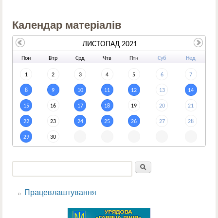
Календар матеріалів
ЛИСТОПАД 2021
По
н
Вт
р
Ср
д
Чт
в
Пт
н
Су
б
Не
д
1
2
3
4
5
6
7
8
9
10
11
12
13
14
15
16
17
18
19
20
21
22
23
24
25
26
27
28
29
30
Пошук
Пошукова форма
Працевлаштування