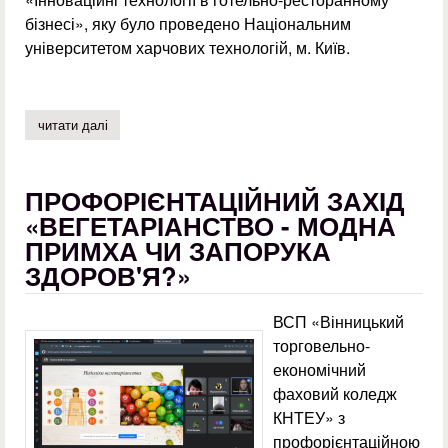
бізнесі», яку було проведено Національним
університетом харчових технологій, м. Київ.
читати далі
про участь у х всеукраїнській науково-практичній конфе
ПРОФОРІЄНТАЦІЙНИЙ ЗАХІД
«ВЕГЕТАРІАНСТВО - МОДНА
ПРИМХА ЧИ ЗАПОРУКА
ЗДОРОВ'Я?»
ВСП «Вінницький
торговельно-
економічний
фаховий коледж
КНТЕУ» з
профорієнтаційною