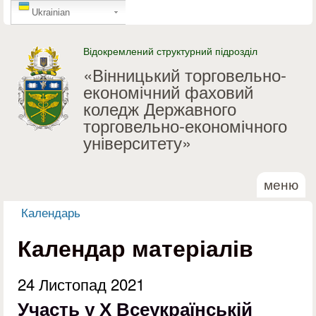
GTranslate
Перейти до основного
Ukrainian
матеріалу
Відокремлений структурний підрозділ
«Вінницький торговельно-
економічний фаховий
коледж Державного
торговельно-економічного
університету»
меню
Календарь
Ви є тут
Календар матеріалів
24 Листопад 2021
Участь у Х Всеукраїнській