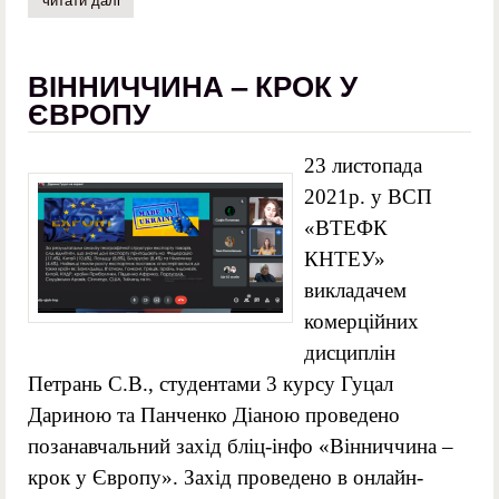
ВІННИЧЧИНА – КРОК У
ЄВРОПУ
23 листопада
2021р. у ВСП
«ВТЕФК
КНТЕУ»
викладачем
комерційних
дисциплін
Петрань С.В., студентами 3 курсу Гуцал
Дариною та Панченко Діаною проведено
позанавчальний захід бліц-інфо «Вінниччина –
крок у Європу». Захід проведено в онлайн-