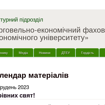
Перейти до основного
матеріалу
турний підрозділ
орговельно-економічний фахо
ономічного університету»
пнику
Медіа
Новини
ДТЕУ
Гордість
лендар матеріалів
Грудень 2023
івних свят!