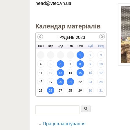
head@vtec.vn.ua
Календар матеріалів
ГРУДЕНЬ 2023
По
н
Вт
р
Ср
д
Чт
в
Пт
н
Су
б
Не
д
1
2
3
4
5
6
7
8
9
10
11
12
13
14
15
16
17
18
19
20
21
22
23
24
25
26
27
28
29
30
31
Пошук
Пошукова форма
Працевлаштування