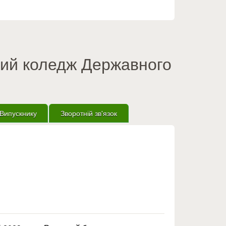
вий коледж Державного
Випускнику
Зворотній зв'язок