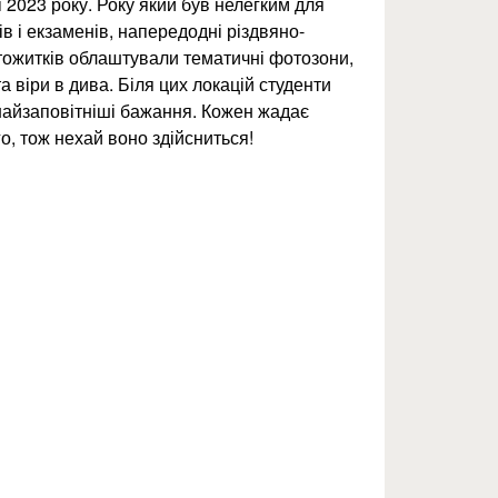
 2023 року. Року який був нелегким для
ків і екзаменів, напередодні різдвяно-
тожитків облаштували тематичні фотозони,
а віри в дива. Біля цих локацій студенти
найзаповітніші бажання. Кожен жадає
о, тож нехай воно здійсниться!