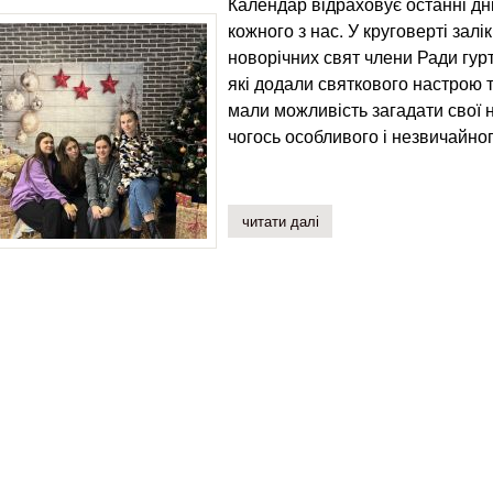
Календар відраховує останні дні
кожного з нас. У круговерті залі
новорічних свят члени Ради гур
які додали святкового настрою т
мали можливість загадати свої 
чогось особливого і незвичайног
читати далі
про чарівних свят!