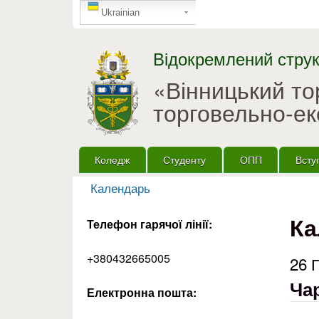
GTranslate
Ukrainian
Відокремлений струк
«Вінницький т
торговельно-ек
Головне меню
Коледж
Студенту
ОПП
Всту
Календарь
Ви є тут
Ка
Телефон гарячої лінії:
+380432665005
26 
Чар
Електронна пошта: