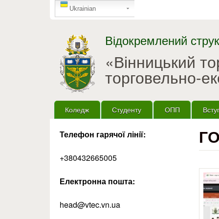
GTranslate
Ukrainian
Відокремлений струк
«Вінницький т
торговельно-ек
Головне меню
Коледж
Студенту
ОПП
Всту
ГО
Телефон гарячої лінії:
+380432665005
Електронна пошта:
head@vtec.vn.ua