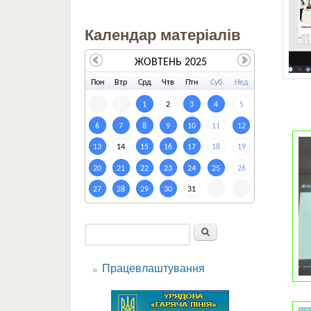
Календар матеріалів
ЖОВТЕНЬ 2025
По
н
Вт
р
Ср
д
Чт
в
Пт
н
Су
б
Не
д
1
2
3
4
5
6
7
8
9
10
11
12
13
14
15
16
17
18
19
20
21
22
23
24
25
26
27
28
29
30
31
Пошук
Пошукова форма
Працевлаштування