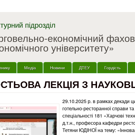
Перейти до основного
матеріалу
турний підрозділ
орговельно-економічний фахо
ономічного університету»
пнику
Медіа
Новини
ДТЕУ
Гордість
СТЬОВА ЛЕКЦІЯ З НАУКОВ
29.10.2025 р. в рамках декади ци
готельно-ресторанної справи та 
спеціальності 181 «Харчові техн
д.т.н., професора кафедри рест
Тетяни ЮДІНОЇ на тему: «Іннова