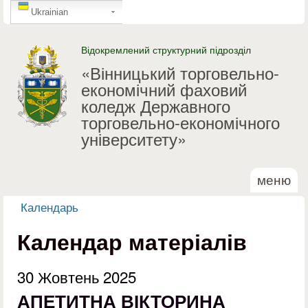
GTranslate
Перейти до основного
Ukrainian
матеріалу
Відокремлений структурний підрозділ
«Вінницький торговельно-
економічний фаховий
коледж Державного
торговельно-економічного
університету»
меню
Календарь
Ви є тут
Календар матеріалів
30 Жовтень 2025
АПЕТИТНА ВІКТОРИНА