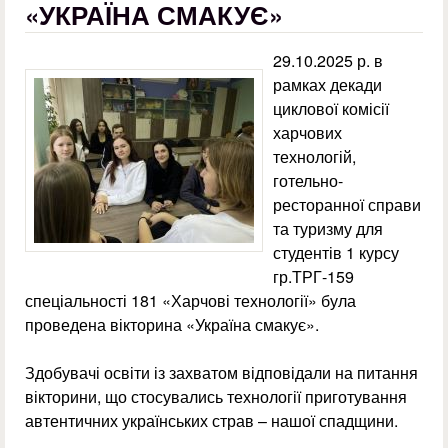
«УКРАЇНА СМАКУЄ»
29.10.2025 р. в
рамках декади
циклової комісії
харчових
технологій,
готельно-
ресторанної справи
та туризму для
студентів 1 курсу
гр.ТРГ-159
спеціальності 181 «Харчові технології» була
проведена вікторина «Україна смакує».
Здобувачі освіти із захватом відповідали на питання
вікторини, що стосувались технології приготування
автентичних українських страв – нашої спадщини.