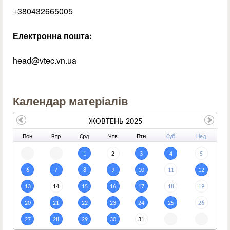
+380432665005
Електронна пошта:
head@vtec.vn.ua
Календар матеріалів
ЖОВТЕНЬ 2025
По
н
Вт
р
Ср
д
Чт
в
Пт
н
Су
б
Не
д
1
2
3
4
5
6
7
8
9
10
11
12
13
14
15
16
17
18
19
20
21
22
23
24
25
26
27
28
29
30
31