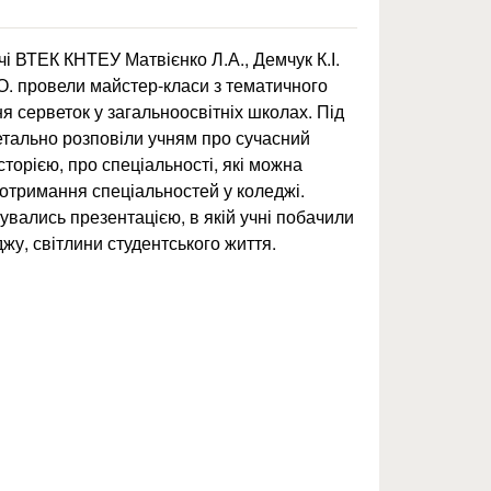
чі ВТЕК КНТЕУ Матвієнко Л.А., Демчук К.І.
 О. провели майстер-класи з тематичного
я серветок у загальноосвітніх школах. Під
етально розповіли учням про сучасний
сторією, про спеціальності, які можна
 отримання спеціальностей у коледжі.
увались презентацією, в якій учні побачили
жу, світлини студентського життя.
 профорієнтаційний захід у загальноосвітніх школах №14 і №16 міста вінн