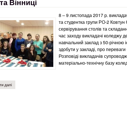
та Вінниці
8 – 9 листопада 2017 р. виклада
та студентка групи РО-2 Ковтун
сервірування столів та складанн
час заходу викладачі коледжу д
навчальний заклад з 50-річною і
здобути у закладі, про переваги
Розповіді викладачів супроводж
матеріально-технічну базу колед
ти далі
про майстер-класи з сервірування столів та складання серветок –