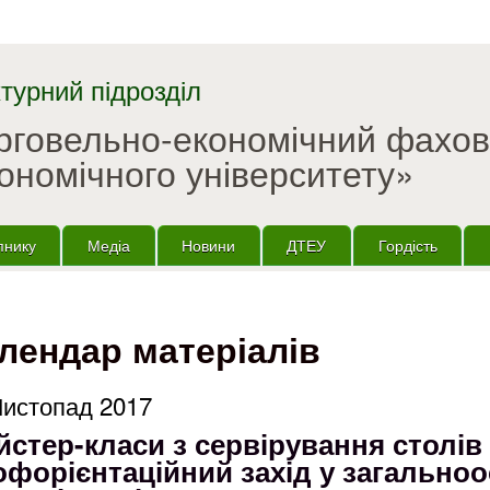
Перейти до основного
матеріалу
турний підрозділ
орговельно-економічний фахо
ономічного університету»
пнику
Медіа
Новини
ДТЕУ
Гордість
лендар матеріалів
Листопад 2017
стер-класи з сервірування столів
офорієнтаційний захід у загальноо