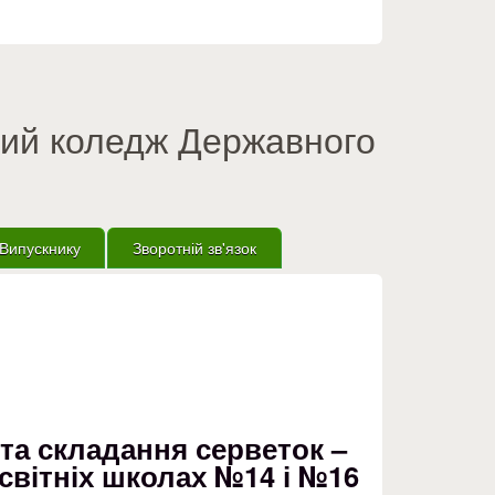
вий коледж Державного
Випускнику
Зворотній зв'язок
 та складання серветок –
світніх школах №14 і №16