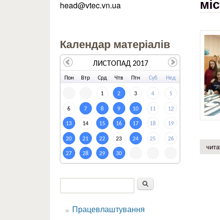
міс
head@vtec.vn.ua
Календар матеріалів
ЛИСТОПАД 2017
По
н
Вт
р
Ср
д
Чт
в
Пт
н
Су
б
Не
д
1
2
3
4
5
6
7
8
9
10
11
12
13
14
15
16
17
18
19
20
21
22
23
24
25
26
чита
27
28
29
30
Пошук
Пошукова форма
Працевлаштування