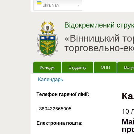
GTranslate
Ukrainian
Відокремлений струк
«Вінницький т
торговельно-ек
Головне меню
Коледж
Студенту
ОПП
Всту
Календарь
Ви є тут
Ка
Телефон гарячої лінії:
+380432665005
10 
Май
Електронна пошта:
пр