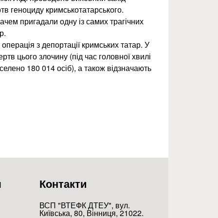
ртв геноциду кримськотатарського.
дачем пригадали одну із самих трагічних
р.
операція з депортації кримських татар. У
тв цього злочину (під час головної хвилі
селено 180 014 осіб), а також відзначають
о народу
я
Контакти
ВСП "ВТЕФК ДТЕУ", вул.
Київська, 80, Вінниця, 21022.