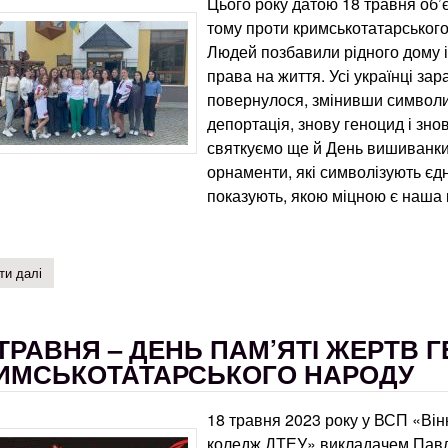
Цього року датою 18 травня об’є
тому проти кримськотатарського
Людей позбавили рідного дому і
права на життя. Усі українці зар
повернулося, змінивши символи,
депортація, знову геноцид і зно
святкуємо ще й День вишиванки.
орнаменти, які символізують єдн
показують, якою міцною є наша 
ти далі
про заняття-екскурсія в краєзнавчому музеї
 ТРАВНЯ – ДЕНЬ ПАМ’ЯТІ ЖЕРТВ 
ИМСЬКОТАТАРСЬКОГО НАРОДУ
18 травня 2023 року у ВСП «Ві
коледж ДТЕУ» викладачем Павл