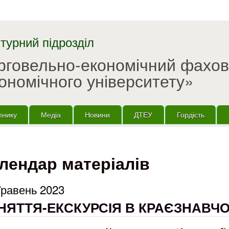
Перейти до основного
матеріалу
турний підрозділ
орговельно-економічний фахо
ономічного університету»
пнику
Медіа
Новини
ДТЕУ
Гордість
лендар матеріалів
Травень 2023
НЯТТЯ-ЕКСКУРСІЯ В КРАЄЗНАВЧО