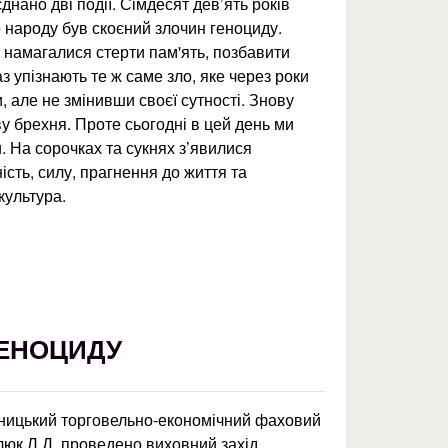
днано дві події. Сімдесят дев’ять років
 народу був скоєний злочин геноциду.
 намагалися стерти пам'ять, позбавити
аз упізнають те ж саме зло, яке через роки
 але не змінивши своєї сутності. Знову
ву брехня. Проте сьогодні в цей день ми
 На сорочках та сукнях з’явилися
ість, силу, прагнення до життя та
культура.
ГЕНОЦИДУ
нницький торговельно-економічний фаховий
юк Л.Д. проведено виховний захід