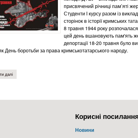
присвячений річниці пам’яті же
Студенти І курсу разом із викла
сторінок в історії кримських тата
8 травня 1944 року розпочалася 
цей день вшановують пам'ять жер
депортації 18-20 травня було ви
як День боротьби за права кримськотатарського народу.
ти далі
про 18 травня – день пам’яті жертв геноциду кримськотатарськог
Корисні посиланн
Новини