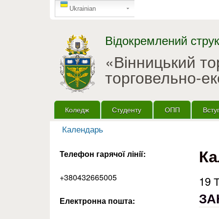
GTranslate
Ukrainian
Відокремлений струк
«Вінницький т
торговельно-ек
Головне меню
Коледж
Студенту
ОПП
Всту
Календарь
Ви є тут
Ка
Телефон гарячої лінії:
+380432665005
19 
ЗА
Електронна пошта: