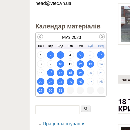
head@vtec.vn.ua
Календар матеріалів
MAY 2023
По
н
Вт
р
Ср
д
Чт
в
Пт
н
Су
б
Не
д
1
2
3
4
5
6
7
8
9
10
11
12
13
14
15
16
17
18
19
20
21
чита
22
23
24
25
26
27
28
29
30
31
18
КР
Пошук
Пошукова форма
Працевлаштування