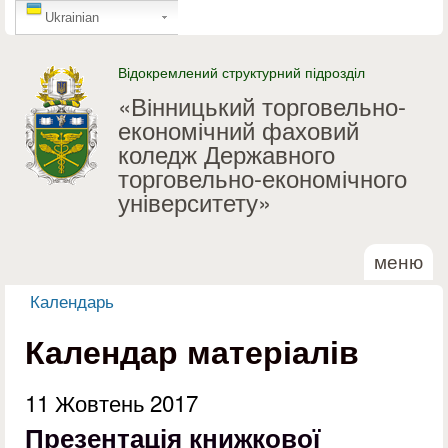
GTranslate
Перейти до основного
Ukrainian
матеріалу
Відокремлений структурний підрозділ
«Вінницький торговельно-
економічний фаховий
коледж Державного
торговельно-економічного
університету»
меню
Календарь
Ви є тут
Календар матеріалів
11 Жовтень 2017
Презентація книжкової