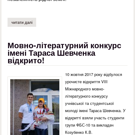
читати далі
про презентація книжкової виставки
Мовно-літературний конкурс
імені Тараса Шевченка
відкрито!
10 жовтня 2017 року відбулося
урочисте відкриття VІІІ
Міжнародного мовно-
літературного конкурсу
учнівської та студентської
молоді імені Тараса Шевченка. У
відкритті взяли участь студенти
групи ФБС-10 та викладач
Козубенко К.В.