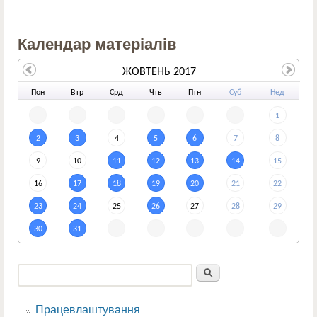
Календар матеріалів
ЖОВТЕНЬ 2017
По
н
Вт
р
Ср
д
Чт
в
Пт
н
Су
б
Не
д
1
2
3
4
5
6
7
8
9
10
11
12
13
14
15
16
17
18
19
20
21
22
23
24
25
26
27
28
29
30
31
Пошук
Пошукова форма
Працевлаштування