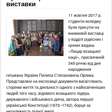
виставки
11 жовтня 2017 р.
студенти коледжу
були присутні на
книжковій виставці
у відділі рідкісних і
цінних видань
«Лицар козацької
нації», присвяченій
345-річчю від дня
народження
гетьмана України Пилипа Степановича Орлика.
Представлені на експозиції документи висвітлюють
сторінки життя та діяльності одного з найосвіченіших
людей того часу, відомого козацького лідера,
державного і військового діяча, автора першої
української Конституції (1672–1742), борця за
незалежність рідної землі.