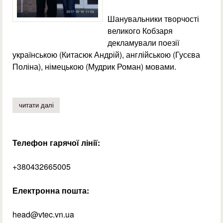
Шанувальники творчості
великого Кобзаря
декламували поезії
українською (Китасюк Андрій), англійською (Гусєва
Поліна), німецькою (Мудрик Роман) мовами.
читати далі
про мовно-літературний конкурс імені тараса шевченка 
Телефон гарячої лінії:
+380432665005
Електронна пошта:
head@vtec.vn.ua