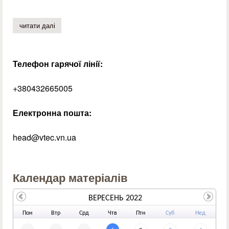
читати далі
про коледж зустрічає першокурсників!
Телефон гарячої лінії:
+380432665005
Електронна пошта:
head@vtec.vn.ua
Календар матеріалів
ВЕРЕСЕНЬ 2022
По
н
Вт
р
Ср
д
Чт
в
Пт
н
Су
б
Не
д