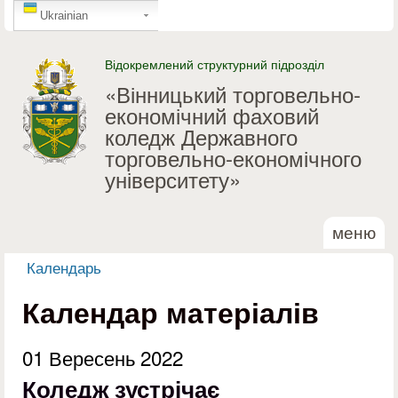
GTranslate
Перейти до основного
Ukrainian
матеріалу
Відокремлений структурний підрозділ
«Вінницький торговельно-
економічний фаховий
коледж Державного
торговельно-економічного
університету»
меню
Календарь
Ви є тут
Календар матеріалів
01 Вересень 2022
Коледж зустрічає