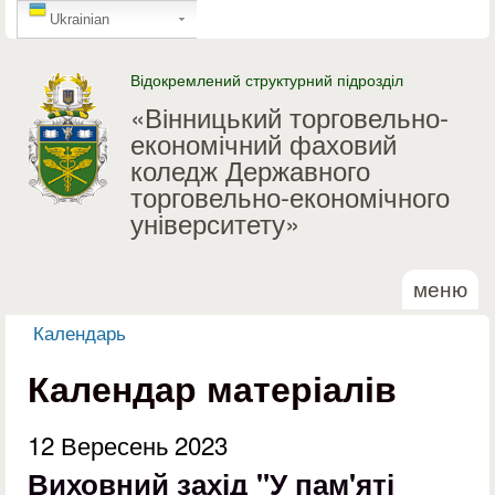
GTranslate
Перейти до основного
Ukrainian
матеріалу
Відокремлений структурний підрозділ
«Вінницький торговельно-
економічний фаховий
коледж Державного
торговельно-економічного
університету»
меню
Календарь
Ви є тут
Календар матеріалів
12 Вересень 2023
Виховний захід "У пам'яті