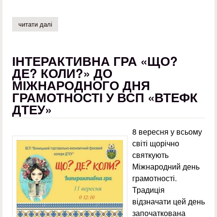
читати далі
про виховний захід "у пам'яті немає минулого "
ІНТЕРАКТИВНА ГРА «ЩО?
ДЕ? КОЛИ?» ДО
МІЖНАРОДНОГО ДНЯ
ГРАМОТНОСТІ У ВСП «ВТЕФК
ДТЕУ»
8 вересня у всьому
світі щорічно
святкують
Міжнародний день
грамотності.
Традиція
відзначати цей день
започаткована