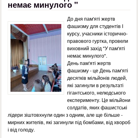
немає минулого "
До дня пам'яті жертв
фашизму для студентів І
курсу, учасники історично-
правового гуртка, провели
виховний захід "У пам'яті
немає минулого".
День пам'яті жертв
фашизму - це День пам'яті
десятків мільйонів людей,
які загинули в результаті
гігантського, нелюдського
експерименту. Це мільйони
солдатів, яких фашистські
лідери зіштовхнули один з одним, але ще більше -
мирних жителів, які загинули під бомбами, від хвороб
і від голоду.