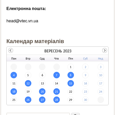
Електронна пошта:
head@vtec.vn.ua
Календар матеріалів
ВЕРЕСЕНЬ 2023
По
н
Вт
р
Ср
д
Чт
в
Пт
н
Су
б
Не
д
1
2
3
4
5
6
7
8
9
10
11
12
13
14
15
16
17
18
19
20
21
22
23
24
25
26
27
28
29
30