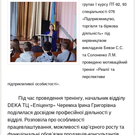
групах І курсу ПТ-92, 93
спеціальності 076
«Підприємництво,
торгівля та біржова
діяльність» під
керівництвом
викладачів Бевзи С.С.
та Солоненко Л.М.
проведено мотиваційний
тренінг «Реалії та
перспективи
підприємливої особистості».
Під час проведення тренінгу, начальник відділу
DEKA ТЦ «Епіцентр» Черемха Ірина Григорівна
поділилася досвідом професійної діяльності у
відділі. Розповіла про особливості
працевлаштування, можливості кар’єрного росту та
функціональні обов’язки продавців-консультантів.