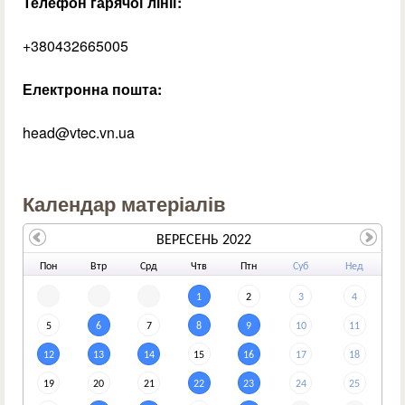
Телефон гарячої лінії:
+380432665005
Електронна пошта:
head@vtec.vn.ua
Календар матеріалів
ВЕРЕСЕНЬ 2022
По
н
Вт
р
Ср
д
Чт
в
Пт
н
Су
б
Не
д
1
2
3
4
5
6
7
8
9
10
11
12
13
14
15
16
17
18
19
20
21
22
23
24
25