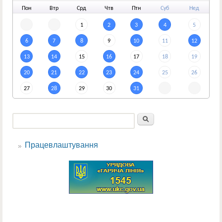
По
н
Вт
р
Ср
д
Чт
в
Пт
н
Су
б
Не
д
1
2
3
4
5
6
7
8
9
10
11
12
13
14
15
16
17
18
19
20
21
22
23
24
25
26
27
28
29
30
31
Пошук
Пошукова форма
Працевлаштування