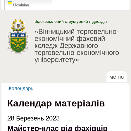
GTranslate
Перейти до основного
Ukrainian
матеріалу
Відокремлений структурний підрозділ
«Вінницький торговельно-
економічний фаховий
коледж Державного
торговельно-економічного
університету»
меню
Календарь
Ви є тут
Календар матеріалів
28 Березень 2023
Майстер-клас від фахівців