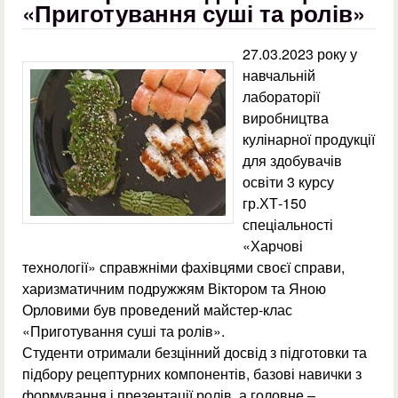
«Приготування суші та ролів»
27.03.2023 року у
навчальній
лабораторії
виробництва
кулінарної продукції
для здобувачів
освіти 3 курсу
гр.ХТ-150
спеціальності
«Харчові
технології» справжніми фахівцями своєї справи,
харизматичним подружжям Віктором та Яною
Орловими був проведений майстер-клас
«Приготування суші та ролів».
Студенти отримали безцінний досвід з підготовки та
підбору рецептурних компонентів, базові навички з
формування і презентації ролів, а головне –