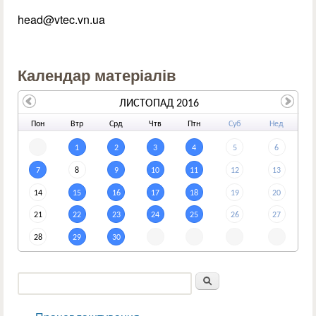
head@vtec.vn.ua
Календар матеріалів
ЛИСТОПАД 2016
По
н
Вт
р
Ср
д
Чт
в
Пт
н
Су
б
Не
д
1
2
3
4
5
6
7
8
9
10
11
12
13
14
15
16
17
18
19
20
21
22
23
24
25
26
27
28
29
30
Пошук
Пошукова форма