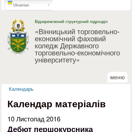
GTranslate
Перейти до основного
Ukrainian
матеріалу
Відокремлений структурний підрозділ
«Вінницький торговельно-
економічний фаховий
коледж Державного
торговельно-економічного
університету»
меню
Календарь
Ви є тут
Календар матеріалів
10 Листопад 2016
Дебют першокурсника