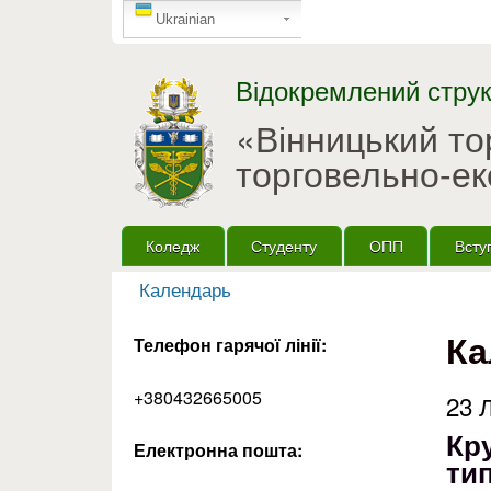
GTranslate
Ukrainian
Відокремлений струк
«Вінницький т
торговельно-ек
Головне меню
Коледж
Студенту
ОПП
Всту
Календарь
Ви є тут
Ка
Телефон гарячої лінії:
+380432665005
23 
Кр
Електронна пошта:
тип