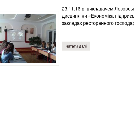
23.11.16 р. викладачем Лозовськ
дисципліни «Економіка підприєм
закладах ресторанного господа
читати далі
про круглий стіл з дисцип