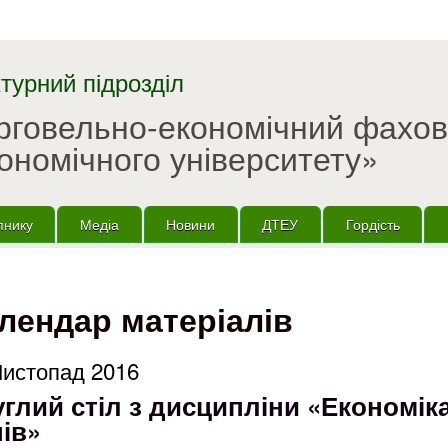
Перейти до основного
матеріалу
турний підрозділ
орговельно-економічний фахо
ономічного університету»
пнику
Медіа
Новини
ДТЕУ
Гордість
лендар матеріалів
Листопад 2016
углий стіл з дисципліни «Економік
ів»