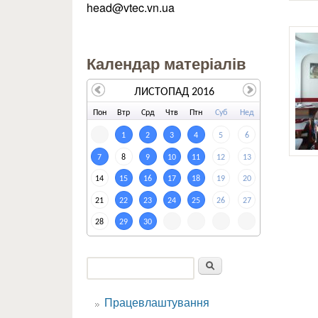
head@vtec.vn.ua
Календар матеріалів
ЛИСТОПАД 2016
По
н
Вт
р
Ср
д
Чт
в
Пт
н
Су
б
Не
д
1
2
3
4
5
6
7
8
9
10
11
12
13
14
15
16
17
18
19
20
21
22
23
24
25
26
27
28
29
30
Пошук
Пошукова форма
Працевлаштування